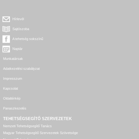
Hírlevél
Sajtószoba
A tehetség sokszínű
Naptár
Munkatársak
Adatkezelési szabályzat
Impresszum
Kapcsolat
Oldaltérkép
Panaszkezelés
TEHETSÉGSEGÍTŐ SZERVEZETEK
Nemzeti Tehetségsegítő Tanács
Magyar Tehetségsegítő Szervezetek Szövetsége