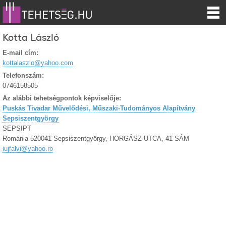
Kotta László
E-mail cím:
kottalaszlo@yahoo.com
Telefonszám:
0746158505
Az alábbi tehetségpontok képviselője:
Puskás Tivadar Művelődési, Műszaki-Tudományos Alapítvány
Sepsiszentgyörgy
SEPSIPT
Románia 520041 Sepsiszentgyörgy, HORGÁSZ UTCA, 41 SÁM
iujfalvi@yahoo.ro