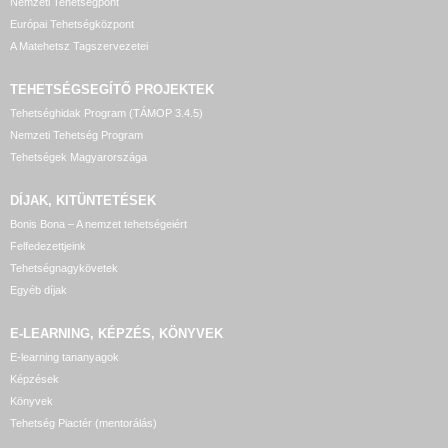
Nemzeti Tehetségpont
Európai Tehetségközpont
A Matehetsz Tagszervezetei
TEHETSÉGSEGÍTŐ
PROJEKTEK
Tehetséghidak Program (TÁMOP 3.4.5)
Nemzeti Tehetség Program
Tehetségek Magyarországa
DÍJAK, KITÜNTETÉSEK
Bonis Bona – A nemzet tehetségeiért
Felfedezettjeink
Tehetségnagykövetek
Egyéb díjak
E-LEARNING, KÉPZÉS, KÖNYVEK
E-learning tananyagok
Képzések
Könyvek
Tehetség Piactér (mentorálás)