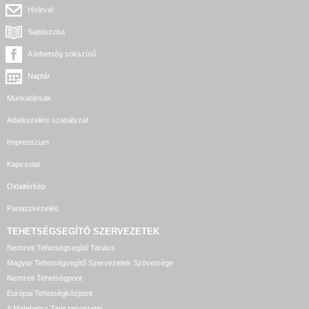
Hírlevél
Sajtószoba
A tehetség sokszínű
Naptár
Munkatársak
Adatkezelési szabályzat
Impresszum
Kapcsolat
Oldaltérkép
Panaszkezelés
TEHETSÉGSEGÍTŐ SZERVEZETEK
Nemzeti Tehetségsegítő Tanács
Magyar Tehetségsegítő Szervezetek Szövetsége
Nemzeti Tehetségpont
Európai Tehetségközpont
A Matehetsz Tagszervezetei