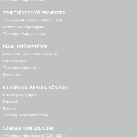
TEHETSÉGSEGÍTŐ
PROJEKTEK
Tehetséghidak Program (TÁMOP 3.4.5)
Nemzeti Tehetség Program
Tehetségek Magyarországa
DÍJAK, KITÜNTETÉSEK
Bonis Bona – A nemzet tehetségeiért
Felfedezettjeink
Tehetségnagykövetek
Egyéb díjak
E-LEARNING, KÉPZÉS, KÖNYVEK
E-learning tananyagok
Képzések
Könyvek
Tehetség Piactér (mentorálás)
SZAKMAI KONFERENCIÁK
A Matehetsz tehetségnapjai (2010 - 2024)