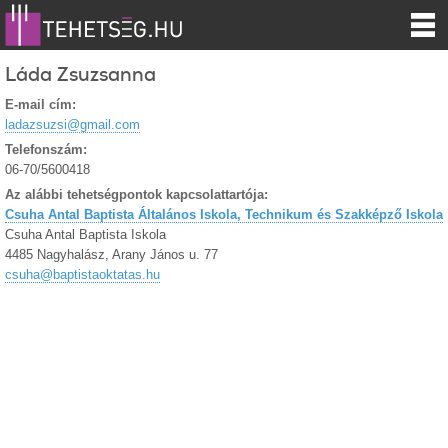
Láda Zsuzsanna
E-mail cím:
ladazsuzsi@gmail.com
Telefonszám:
06-70/5600418
Az alábbi tehetségpontok kapcsolattartója:
Csuha Antal Baptista Általános Iskola, Technikum és Szakképző Iskola
Csuha Antal Baptista Iskola
4485 Nagyhalász, Arany János u. 77
csuha@baptistaoktatas.hu