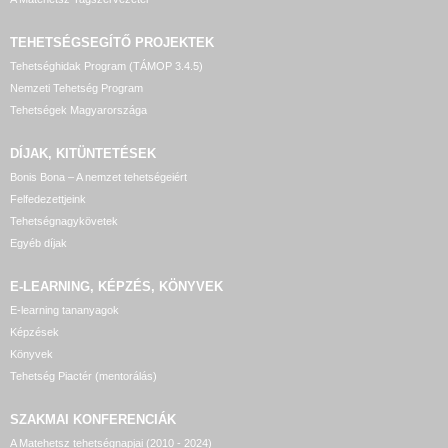
TEHETSÉGSEGÍTŐ
PROJEKTEK
Tehetséghidak Program (TÁMOP 3.4.5)
Nemzeti Tehetség Program
Tehetségek Magyarországa
DÍJAK, KITÜNTETÉSEK
Bonis Bona – A nemzet tehetségeiért
Felfedezettjeink
Tehetségnagykövetek
Egyéb díjak
E-LEARNING, KÉPZÉS, KÖNYVEK
E-learning tananyagok
Képzések
Könyvek
Tehetség Piactér (mentorálás)
SZAKMAI KONFERENCIÁK
A Matehetsz tehetségnapjai (2010 - 2024)