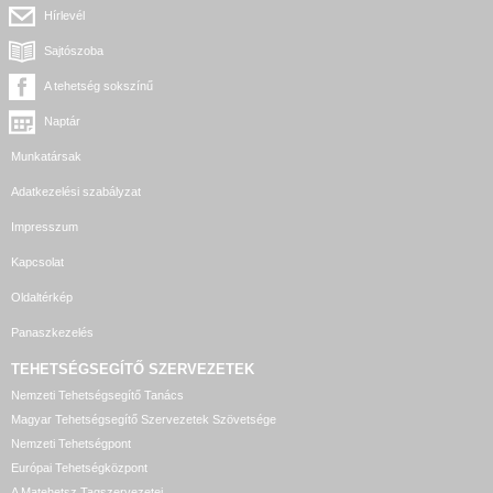
Hírlevél
Sajtószoba
A tehetség sokszínű
Naptár
Munkatársak
Adatkezelési szabályzat
Impresszum
Kapcsolat
Oldaltérkép
Panaszkezelés
TEHETSÉGSEGÍTŐ SZERVEZETEK
Nemzeti Tehetségsegítő Tanács
Magyar Tehetségsegítő Szervezetek Szövetsége
Nemzeti Tehetségpont
Európai Tehetségközpont
A Matehetsz Tagszervezetei