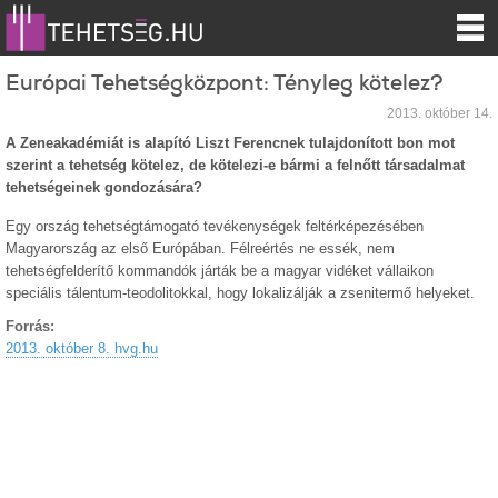
Európai Tehetségközpont: Tényleg kötelez?
2013. október 14.
A Zeneakadémiát is alapító Liszt Ferencnek tulajdonított bon mot
szerint a tehetség kötelez, de kötelezi-e bármi a felnőtt társadalmat
tehetségeinek gondozására?
Egy ország tehetségtámogató tevékenységek feltérképezésében
Magyarország az első Európában. Félreértés ne essék, nem
tehetségfelderítő kommandók járták be a magyar vidéket vállaikon
speciális tálentum-teodolitokkal, hogy lokalizálják a zsenitermő helyeket.
Forrás:
2013. október 8. hvg.hu