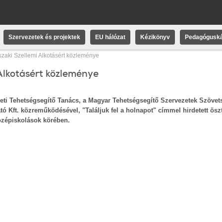
Szervezetek és projektek
EU hálózat
Kézikönyv
Pedagóguská
szaki Szellemi Alkotásért közleménye
Alkotásért közleménye
 Tehetségsegítő Tanács, a Magyar Tehetségsegítő Szervezetek Szövets
 Kft. közreműködésével, "Találjuk fel a holnapot" címmel hirdetett ösz
középiskolások körében.