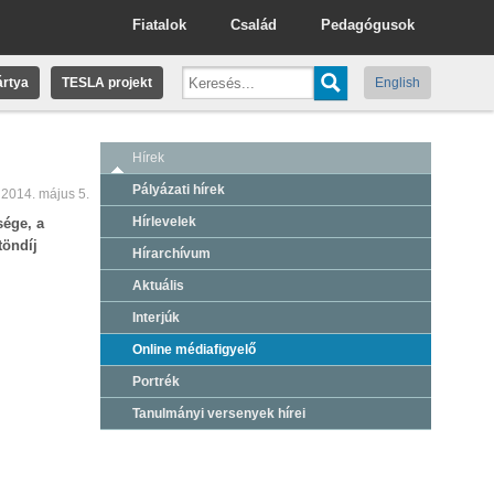
Fiatalok
Család
Pedagógusok
rtya
TESLA projekt
English
Hírek
Pályázati hírek
2014. május 5.
Hírlevelek
ége, a
töndíj
Hírarchívum
Aktuális
Interjúk
Online médiafigyelő
Portrék
Tanulmányi versenyek hírei