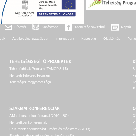
Hírlevél
Sajtószoba
A tehetség sokszínű
Naptár
sak
Adatkezelési szabályzat
Impresszum
Kapcsolat
Oldaltérkép
Pana
TEHETSÉGSEGÍTŐ
PROJEKTEK
D
Tehetséghidak Program (TÁMOP 3.4.5)
Bo
Nemzeti Tehetség Program
Fe
Tehetségek Magyarországa
T
Eg
SZAKMAI KONFERENCIÁK
O
A Matehetsz tehetségnapjai (2010 - 2024)
OP
Nemzetközi konferenciák
P
Ez is tehetséggondozás! Elmélet és módszerek (2013)
T
Egyéb, további rendezvények, konferenciák
Te