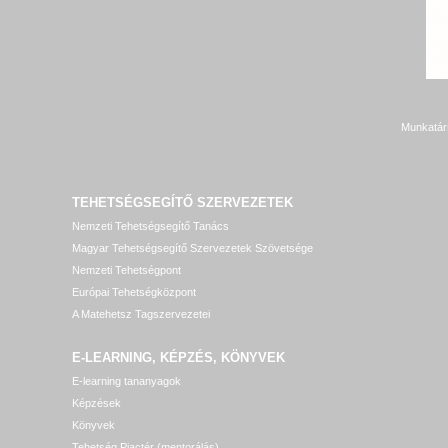
Munkatár
TEHETSÉGSEGÍTŐ SZERVEZETEK
Nemzeti Tehetségsegítő Tanács
Magyar Tehetségsegítő Szervezetek Szövetsége
Nemzeti Tehetségpont
Európai Tehetségközpont
A Matehetsz Tagszervezetei
E-LEARNING, KÉPZÉS, KÖNYVEK
E-learning tananyagok
Képzések
Könyvek
Tehetség Piactér (mentorálás)