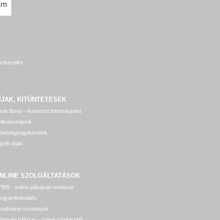
szkezelés
ÍJAK, KITÜNTETÉSEK
nis Bona – A nemzet tehetségeiért
lfedezettjeink
ehetségnagykövetek
yéb díjak
NLINE SZOLGÁLTATÁSOK
ER - online pályázati rendszer
rogrambeküldés
anulmányi versenyek
hetség hálózat – online adatkezelő