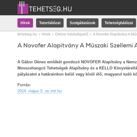
Hírek
Tutorhálózat
Szolgáltatások
Tehetséghálózat
tehetseg.hu
Hírek
Online médiafigyelő
A Novofer Alapítvány A Mű
A Novofer Alapítvány A Műszaki Szellemi 
A Gábor Dénes emlékét gondozó NOVOFER Alapítvány a Nemzeti
Messzehangzó Tehetségek Alapítvány és a KELLO Könyvtárellátó
pályázatot a határainkon belül vagy kívül élő, magyarul tudó 
Forrás:
2014. május 5. os.mti.hu