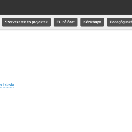
Szervezetek és projektek
EU hálózat
Kézikönyv
Pedagóguská
s Iskola