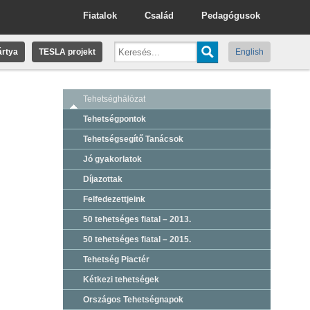
Fiatalok
Család
Pedagógusok
rtya
TESLA projekt
English
Tehetséghálózat
Tehetségpontok
Tehetségsegítő Tanácsok
Jó gyakorlatok
Díjazottak
Felfedezettjeink
50 tehetséges fiatal – 2013.
50 tehetséges fiatal – 2015.
Tehetség Piactér
Kétkezi tehetségek
Országos Tehetségnapok