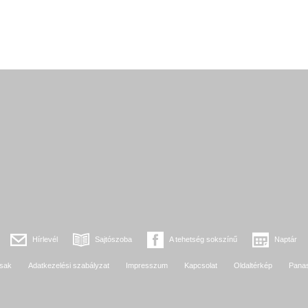
Hírlevél
Sajtószoba
A tehetség sokszínű
Naptár
sak
Adatkezelési szabályzat
Impresszum
Kapcsolat
Oldaltérkép
Pana