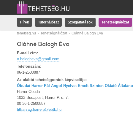
Hírek
Tutorhálózat
Szolgáltatások
Tehetséghálózat
tehetseg.hu
Tehetséghálózat
Oláhné Balogh Éva
Oláhné Balogh Éva
E-mail cím:
o.balogheva@gmail.com
Telefonszám:
06-1-2500887
Az alábbi tehetségpontok képviselője:
Óbudai Harrer Pál Angol Nyelvet Emelt Szinten Oktató Általáno
Harrer-Óbuda
1033 Budapest, Harrer P. u. 7.
00 36-1-2500887
titkarsag.harrerp@ebtk.hu