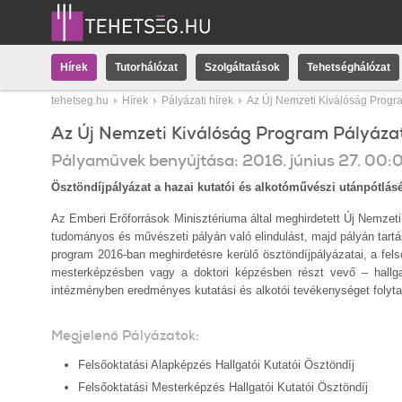
Hírek
Tutorhálózat
Szolgáltatások
Tehetséghálózat
tehetseg.hu
Hírek
Pályázati hírek
Az Új Nemzeti Kiválóság Progr
Az Új Nemzeti Kiválóság Program Pályáza
Pályaművek benyújtása:
2016.
június
27
.
00:
Ösztöndíjpályázat a hazai kutatói és alkotóművészi utánpótlásé
Az Emberi Erőforrások Minisztériuma által meghirdetett Új Nemzeti
tudományos és művészeti pályán való elindulást, majd pályán tartás
program 2016-ban meghirdetésre kerülő ösztöndíjpályázatai, a fels
mesterképzésben vagy a doktori képzésben részt vevő – hallgatók
intézményben eredményes kutatási és alkotói tevékenységet folyta
Megjelenő Pályázatok:
Felsőoktatási Alapképzés Hallgatói Kutatói Ösztöndíj
Felsőoktatási Mesterképzés Hallgatói Kutatói Ösztöndíj