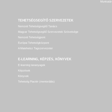
Munkatár
TEHETSÉGSEGÍTŐ SZERVEZETEK
Nemzeti Tehetségsegítő Tanács
Magyar Tehetségsegítő Szervezetek Szövetsége
Nemzeti Tehetségpont
Európai Tehetségközpont
A Matehetsz Tagszervezetei
E-LEARNING, KÉPZÉS, KÖNYVEK
E-learning tananyagok
Képzések
Könyvek
Tehetség Piactér (mentorálás)