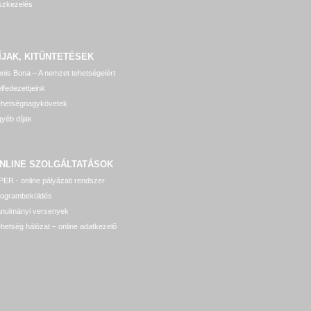
szkezelés
ÍJAK, KITÜNTETÉSEK
nis Bona – A nemzet tehetségeiért
lfedezettjeink
ehetségnagykövetek
yéb díjak
NLINE SZOLGÁLTATÁSOK
ER - online pályázati rendszer
rogrambeküldés
anulmányi versenyek
hetség hálózat – online adatkezelő