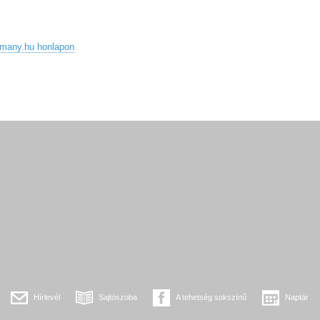
rmany.hu honlapon
Hírlevél
Sajtószoba
A tehetség sokszínű
Naptár