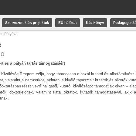
Szervezetek és projektek
EU hálózat
Kézikönyv
Pedagóguská
am Pályázat
t
00
rt és a pályán tartás támogatásáért
 Kiválóság Program célja, hogy támogassa a hazai kutatói és alkotóművészi 
t, valamint a nemzetközi szinten is kiváló tapasztalt kutatók és alkotók kut
őoktatásban részt vevő hallgatói, kutatói kiválóságot támogatják olyan – al
, doktorjelöltek, valamint fiatal oktatók, kutatók támogatásával, akik a
tnak.