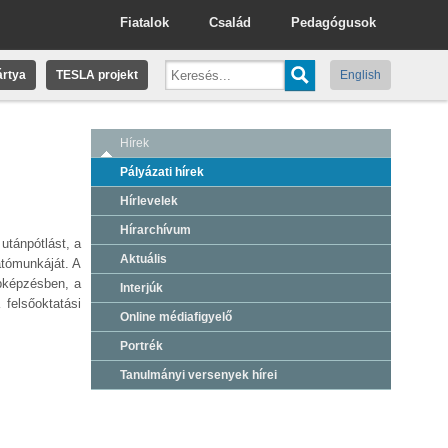
Fiatalok
Család
Pedagógusok
rtya
TESLA projekt
English
Hírek
Pályázati hírek
Hírlevelek
Hírarchívum
utánpótlást, a
Aktuális
atómunkáját. A
apképzésben, a
Interjúk
 felsőoktatási
Online médiafigyelő
Portrék
Tanulmányi versenyek hírei