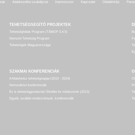
sak
Adatkezelési szabályzat
Impresszum
Kapcsolat
Oldaltérkép
Pana
TEHETSÉGSEGÍTŐ
PROJEKTEK
D
Tehetséghidak Program (TÁMOP 3.4.5)
Bo
Nemzeti Tehetség Program
Fe
Tehetségek Magyarországa
T
Eg
SZAKMAI KONFERENCIÁK
O
A Matehetsz tehetségnapjai (2010 - 2024)
OP
Nemzetközi konferenciák
P
Ez is tehetséggondozás! Elmélet és módszerek (2013)
T
Egyéb, további rendezvények, konferenciák
Te