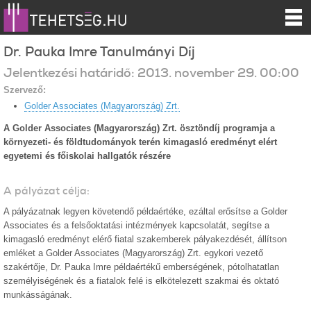
Dr. Pauka Imre Tanulmányi Díj
Jelentkezési határidő:
2013.
november
29
.
00:00
Szervező:
Golder Associates (Magyarország) Zrt.
A Golder Associates (Magyarország) Zrt. ösztöndíj programja a
környezeti- és földtudományok terén kimagasló eredményt elért
egyetemi és főiskolai hallgatók részére
A pályázat célja:
A pályázatnak legyen követendő példaértéke, ezáltal erősítse a Golder
Associates és a felsőoktatási intézmények kapcsolatát, segítse a
kimagasló eredményt elérő fiatal szakemberek pályakezdését, állítson
emléket a Golder Associates (Magyarország) Zrt. egykori vezető
szakértője, Dr. Pauka Imre példaértékű emberségének, pótolhatatlan
személyiségének és a fiatalok felé is elkötelezett szakmai és oktató
munkásságának.