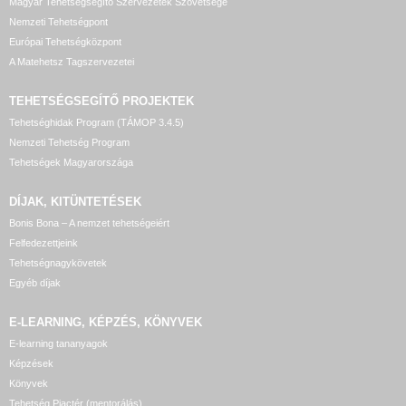
Magyar Tehetségsegítő Szervezetek Szövetsége
Nemzeti Tehetségpont
Európai Tehetségközpont
A Matehetsz Tagszervezetei
TEHETSÉGSEGÍTŐ
PROJEKTEK
Tehetséghidak Program (TÁMOP 3.4.5)
Nemzeti Tehetség Program
Tehetségek Magyarországa
DÍJAK, KITÜNTETÉSEK
Bonis Bona – A nemzet tehetségeiért
Felfedezettjeink
Tehetségnagykövetek
Egyéb díjak
E-LEARNING, KÉPZÉS, KÖNYVEK
E-learning tananyagok
Képzések
Könyvek
Tehetség Piactér (mentorálás)