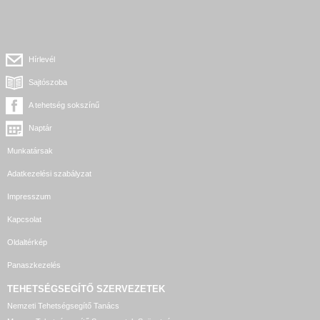
Hírlevél
Sajtószoba
A tehetség sokszínű
Naptár
Munkatársak
Adatkezelési szabályzat
Impresszum
Kapcsolat
Oldaltérkép
Panaszkezelés
TEHETSÉGSEGÍTŐ SZERVEZETEK
Nemzeti Tehetségsegítő Tanács