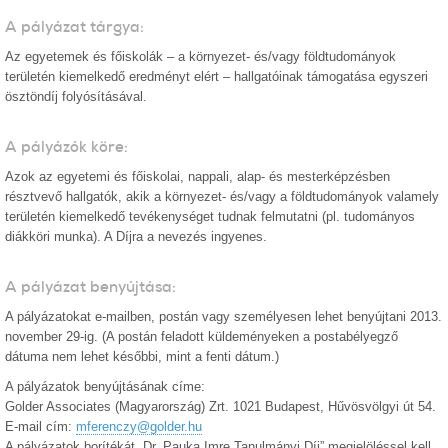
A pályázat tárgya:
Az egyetemek és főiskolák – a környezet- és/vagy földtudományok
területén kiemelkedő eredményt elért – hallgatóinak támogatása egyszeri
ösztöndíj folyósításával.
A pályázók köre:
Azok az egyetemi és főiskolai, nappali, alap- és mesterképzésben
résztvevő hallgatók, akik a környezet- és/vagy a földtudományok valamely
területén kiemelkedő tevékenységet tudnak felmutatni (pl. tudományos
diákköri munka). A Díjra a nevezés ingyenes.
A pályázat benyújtása:
A pályázatokat e-mailben, postán vagy személyesen lehet benyújtani 2013.
november 29-ig. (A postán feladott küldeményeken a postabélyegző
dátuma nem lehet későbbi, mint a fenti dátum.)
A pályázatok benyújtásának címe:
Golder Associates (Magyarország) Zrt. 1021 Budapest, Hűvösvölgyi út 54.
E-mail cím:
mferenczy@golder.hu
A pályázatok borítékát „Dr. Pauka Imre Tanulmányi Díj” megjelöléssel kell