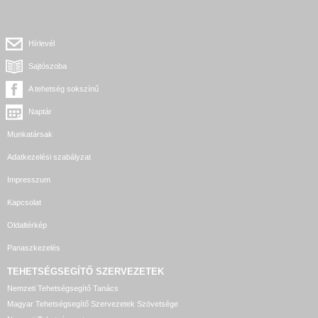
Hírlevél
Sajtószoba
A tehetség sokszínű
Naptár
Munkatársak
Adatkezelési szabályzat
Impresszum
Kapcsolat
Oldaltérkép
Panaszkezelés
TEHETSÉGSEGÍTŐ SZERVEZETEK
Nemzeti Tehetségsegítő Tanács
Magyar Tehetségsegítő Szervezetek Szövetsége