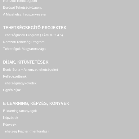
Nemzeti Tehetségpont
Európai Tehetségközpont
A Matehetsz Tagszervezetei
TEHETSÉGSEGÍTŐ
PROJEKTEK
Tehetséghidak Program (TÁMOP 3.4.5)
Nemzeti Tehetség Program
Tehetségek Magyarországa
DÍJAK, KITÜNTETÉSEK
Bonis Bona – A nemzet tehetségeiért
Felfedezettjeink
Tehetségnagykövetek
Egyéb díjak
E-LEARNING, KÉPZÉS, KÖNYVEK
E-learning tananyagok
Képzések
Könyvek
Tehetség Piactér (mentorálás)