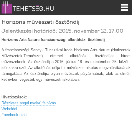
Horizons művészeti ösztöndíj
Jelentkezési határidő:
2015.
november
12
.
17:00
Horizons Arts-Nature franciaországi alkotóházi ösztöndíj
A franciaországi Sancy-i Turisztikai Iroda Horizons Arts-Nature (Horizontok
Művészetek-Természet) címmel alkotóházi ösztöndíjat hirdet
művészeknek. Az ösztöndíj a 2016. június 18. és szeptember 25. közötti
időszakra szól. Az alkotóház célja tíz művészeti alkotás megvalósításának
támogatása. Az ösztöndíjra olyan művészek pályázhatnak, akik az elmúlt
két évben végeztek egy művészeti iskolában.
Hivatkozások:
Részletes angol nyelvű felhívás
Weboldal
Facebook oldal