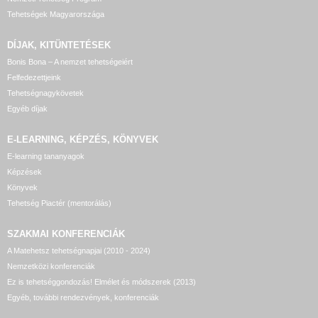
Tehetségek Magyarországa
DÍJAK, KITÜNTETÉSEK
Bonis Bona – A nemzet tehetségeiért
Felfedezettjeink
Tehetségnagykövetek
Egyéb díjak
E-LEARNING, KÉPZÉS, KÖNYVEK
E-learning tananyagok
Képzések
Könyvek
Tehetség Piactér (mentorálás)
SZAKMAI KONFERENCIÁK
A Matehetsz tehetségnapjai (2010 - 2024)
Nemzetközi konferenciák
Ez is tehetséggondozás! Elmélet és módszerek (2013)
Egyéb, további rendezvények, konferenciák