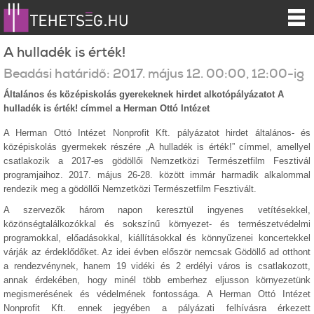
A hulladék is érték!
Beadási határidő:
2017.
május
12
.
00:00
, 12:00-ig
Általános és középiskolás gyerekeknek hirdet alkotópályázatot A
hulladék is érték! címmel a Herman Ottó Intézet
A Herman Ottó Intézet Nonprofit Kft. pályázatot hirdet általános- és
középiskolás gyermekek részére „A hulladék is érték!” címmel, amellyel
csatlakozik a 2017-es gödöllői Nemzetközi Természetfilm Fesztivál
programjaihoz. 2017. május 26-28. között immár harmadik alkalommal
rendezik meg a gödöllői Nemzetközi Természetfilm Fesztivált.
A szervezők három napon keresztül ingyenes vetítésekkel,
közönségtalálkozókkal és sokszínű környezet- és természetvédelmi
programokkal, előadásokkal, kiállításokkal és könnyűzenei koncertekkel
várják az érdeklődőket. Az idei évben először nemcsak Gödöllő ad otthont
a rendezvénynek, hanem 19 vidéki és 2 erdélyi város is csatlakozott,
annak érdekében, hogy minél több emberhez eljusson környezetünk
megismerésének és védelmének fontossága. A Herman Ottó Intézet
Nonprofit Kft. ennek jegyében a pályázati felhívásra érkezett