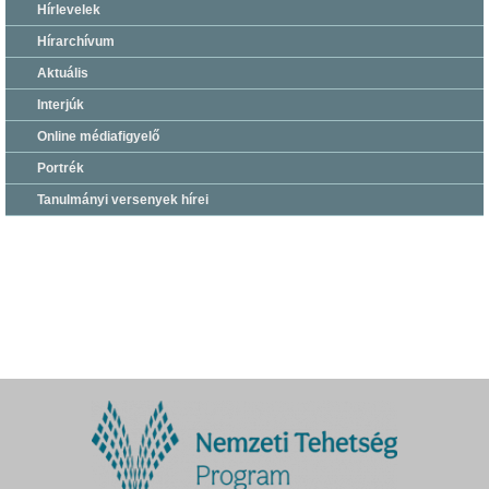
Hírlevelek
Hírarchívum
Aktuális
Interjúk
Online médiafigyelő
Portrék
Tanulmányi versenyek hírei