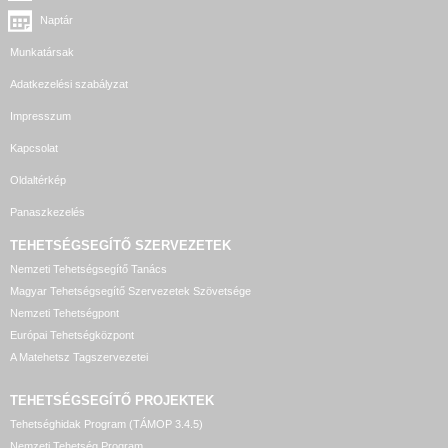
Naptár
Munkatársak
Adatkezelési szabályzat
Impresszum
Kapcsolat
Oldaltérkép
Panaszkezelés
TEHETSÉGSEGÍTŐ SZERVEZETEK
Nemzeti Tehetségsegítő Tanács
Magyar Tehetségsegítő Szervezetek Szövetsége
Nemzeti Tehetségpont
Európai Tehetségközpont
A Matehetsz Tagszervezetei
TEHETSÉGSEGÍTŐ
PROJEKTEK
Tehetséghidak Program (TÁMOP 3.4.5)
Nemzeti Tehetség Program