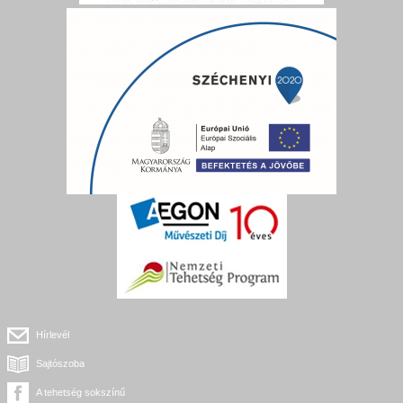
Hírlevél
Sajtószoba
A tehetség sokszínű