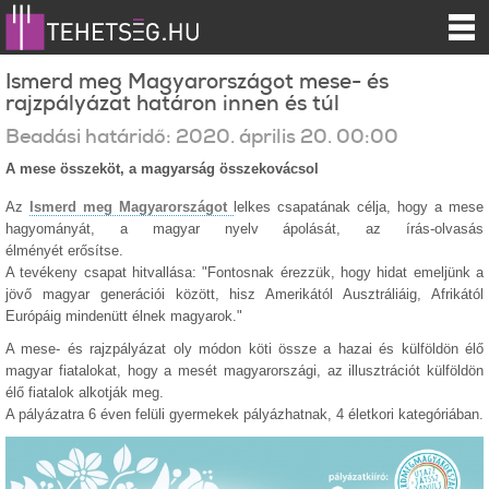
Ismerd meg Magyarországot mese- és
rajzpályázat határon innen és túl
Beadási határidő:
2020.
április
20
.
00:00
A mese összeköt, a magyarság összekovácsol
Az
Ismerd meg Magyarországot
lelkes csapatának c
élja, hogy a mese
hagyományát, a magyar nyelv ápolását, az írás-olvasás
élményét
erősítse.
A tevékeny csapat hitvallása: "Fontosnak érezzük, hogy hidat emeljünk a
jövő magyar generációi között, hisz Amerikától Ausztráliáig, Afrikától
Európáig mindenütt élnek magyarok."
A mese- és rajzpályázat oly módon köti össze a hazai és külföldön élő
magyar fiatalokat, hogy a mesét magyarországi, az illusztrációt külföldön
élő fiatalok alkotják meg.
A pályázatra 6 éven felüli gyermekek pályázhatnak, 4 életkori kategóriában.