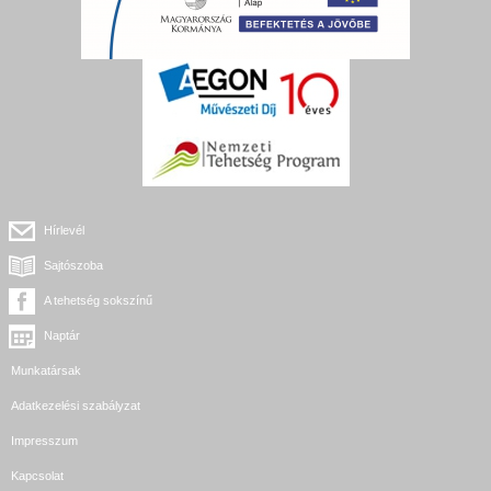
Hírlevél
Sajtószoba
A tehetség sokszínű
Naptár
Munkatársak
Adatkezelési szabályzat
Impresszum
Kapcsolat