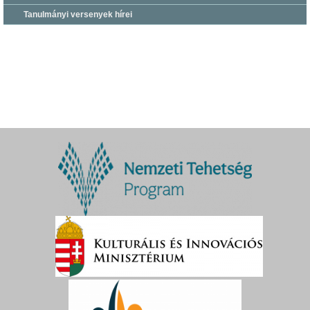
Tanulmányi versenyek hírei