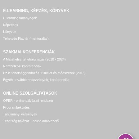
E-LEARNING, KÉPZÉS, KÖNYVEK
E-learning tananyagok
Képzések
Könyvek
Tehetség Piactér (mentorálás)
SZAKMAI KONFERENCIÁK
A Matehetsz tehetségnapjai (2010 - 2024)
Nemzetközi konferenciák
Ez is tehetséggondozás! Elmélet és módszerek (2013)
Egyéb, további rendezvények, konferenciák
ONLINE SZOLGÁLTATÁSOK
OPER - online pályázati rendszer
Programbeküldés
Tanulmányi versenyek
Tehetség hálózat – online adatkezelő