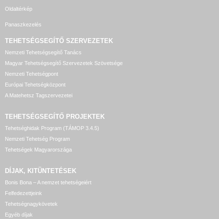
Oldaltérkép
Panaszkezelés
TEHETSÉGSEGÍTŐ SZERVEZETEK
Nemzeti Tehetségsegítő Tanács
Magyar Tehetségsegítő Szervezetek Szövetsége
Nemzeti Tehetségpont
Európai Tehetségközpont
A Matehetsz Tagszervezetei
TEHETSÉGSEGÍTŐ
PROJEKTEK
Tehetséghidak Program (TÁMOP 3.4.5)
Nemzeti Tehetség Program
Tehetségek Magyarországa
DÍJAK, KITÜNTETÉSEK
Bonis Bona – A nemzet tehetségeiért
Felfedezettjeink
Tehetségnagykövetek
Egyéb díjak