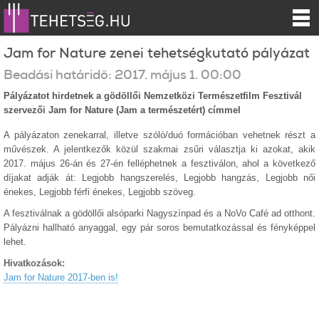
Jam for Nature zenei tehetségkutató pályázat
Beadási határidő:
2017.
május
1
.
00:00
Pályázatot hirdetnek a gödöllői Nemzetközi Természetfilm Fesztivál
szervezői Jam for Nature (Jam a természetért) címmel
A pályázaton zenekarral, illetve szóló/duó formációban vehetnek részt a
művészek. A jelentkezők közül szakmai zsűri választja ki azokat, akik
2017. május 26-án és 27-én felléphetnek a fesztiválon, ahol a következő
díjakat adják át: Legjobb hangszerelés, Legjobb hangzás, Legjobb női
énekes, Legjobb férfi énekes, Legjobb szöveg.
A fesztiválnak a gödöllői alsóparki Nagyszínpad és a NoVo Café ad otthont.
Pályázni hallható anyaggal, egy pár soros bemutatkozással és fényképpel
lehet.
Hivatkozások:
Jam for Nature 2017-ben is!