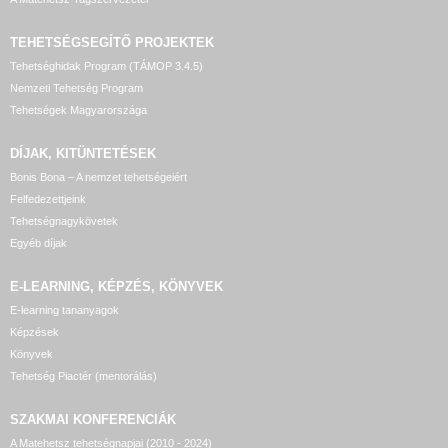
TEHETSÉGSEGÍTŐ
PROJEKTEK
Tehetséghidak Program (TÁMOP 3.4.5)
Nemzeti Tehetség Program
Tehetségek Magyarországa
DÍJAK, KITÜNTETÉSEK
Bonis Bona – A nemzet tehetségeiért
Felfedezettjeink
Tehetségnagykövetek
Egyéb díjak
E-LEARNING, KÉPZÉS, KÖNYVEK
E-learning tananyagok
Képzések
Könyvek
Tehetség Piactér (mentorálás)
SZAKMAI KONFERENCIÁK
A Matehetsz tehetségnapjai (2010 - 2024)