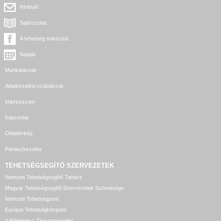
Hírlevél
Sajtószoba
A tehetség sokszínű
Naptár
Munkatársak
Adatkezelési szabályzat
Impresszum
Kapcsolat
Oldaltérkép
Panaszkezelés
TEHETSÉGSEGÍTŐ SZERVEZETEK
Nemzeti Tehetségsegítő Tanács
Magyar Tehetségsegítő Szervezetek Szövetsége
Nemzeti Tehetségpont
Európai Tehetségközpont
A Matehetsz Tagszervezetei