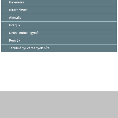
Hírlevelek
Hírarchívum
Aktuális
Interjúk
Online médiafigyelő
Portrék
Tanulmányi versenyek hírei