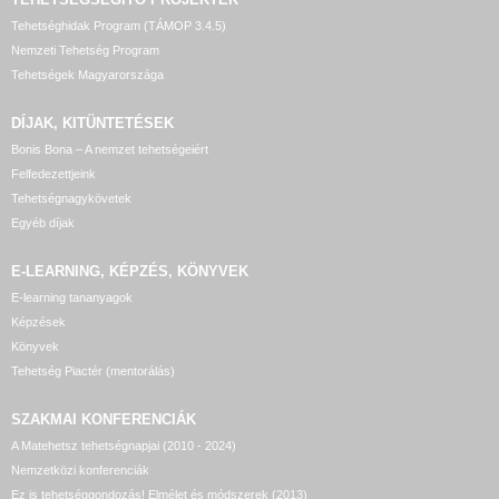
Tehetséghidak Program (TÁMOP 3.4.5)
Nemzeti Tehetség Program
Tehetségek Magyarországa
DÍJAK, KITÜNTETÉSEK
Bonis Bona – A nemzet tehetségeiért
Felfedezettjeink
Tehetségnagykövetek
Egyéb díjak
E-LEARNING, KÉPZÉS, KÖNYVEK
E-learning tananyagok
Képzések
Könyvek
Tehetség Piactér (mentorálás)
SZAKMAI KONFERENCIÁK
A Matehetsz tehetségnapjai (2010 - 2024)
Nemzetközi konferenciák
Ez is tehetséggondozás! Elmélet és módszerek (2013)