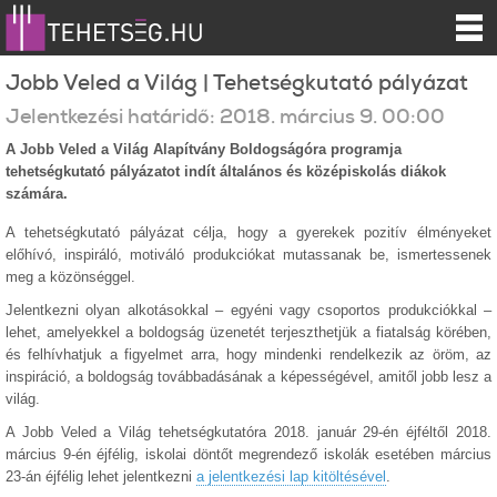
Jobb Veled a Világ | Tehetségkutató pályázat
Jelentkezési határidő:
2018.
március
9
.
00:00
A Jobb Veled a Világ Alapítvány Boldogságóra programja
tehetségkutató pályázatot indít általános és középiskolás diákok
számára.
A tehetségkutató pályázat célja, hogy a gyerekek pozitív élményeket
előhívó, inspiráló, motiváló produkciókat mutassanak be, ismertessenek
meg a közönséggel.
Jelentkezni olyan alkotásokkal – egyéni vagy csoportos produkciókkal –
lehet, amelyekkel a boldogság üzenetét terjeszthetjük a fiatalság körében,
és felhívhatjuk a figyelmet arra, hogy mindenki rendelkezik az öröm, az
inspiráció, a boldogság továbbadásának a képességével, amitől jobb lesz a
világ.
A Jobb Veled a Világ tehetségkutatóra 2018. január 29-én éjféltől 2018.
március 9-én éjfélig, iskolai döntőt megrendező iskolák esetében március
23-án éjfélig lehet jelentkezni
a jelentkezési lap kitöltésével
.