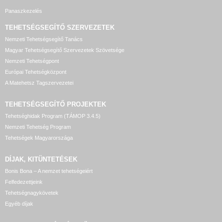
Panaszkezelés
TEHETSÉGSEGÍTŐ SZERVEZETEK
Nemzeti Tehetségsegítő Tanács
Magyar Tehetségsegítő Szervezetek Szövetsége
Nemzeti Tehetségpont
Európai Tehetségközpont
A Matehetsz Tagszervezetei
TEHETSÉGSEGÍTŐ
PROJEKTEK
Tehetséghidak Program (TÁMOP 3.4.5)
Nemzeti Tehetség Program
Tehetségek Magyarországa
DÍJAK, KITÜNTETÉSEK
Bonis Bona – A nemzet tehetségeiért
Felfedezettjeink
Tehetségnagykövetek
Egyéb díjak