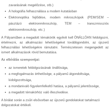
zavarásának megelőzése, stb.)
A holográfia felhasználása a modern kutatásban
Elektronoptika fejlődése, modern mikroszkópok (PEM/SEM –
pásztázó elektronmikroszkóp, TEM – transzmissziós
elektronmikroszkóp, etc.)
A Pályaműben a megadott témakörök egyikét kell ÖNÁLLÓAN feldolgozni,
értelmezni, az alkalmazási lehetőségeket továbbgondolni, az újszerű
felhasználási lehetőségekre rámutatni. Természetesen megengedett az
ismert alkalmazások rövid bemutatása.
Az elbírálás szempontjai:
az ismeretek feldolgozásának önállósága,
a megfogalmazás érthetősége, a pályamű átgondoltsága,
kidolgozottsága,
a mondanivaló figyelemfelkeltő hatása, a pályamű jelentőssége,
a megadott témakörhöz való illeszkedése.
A bírálat során a zsűri elsősorban az újszerű gondolatokat tartalmazó
dolgozatokat értékeli.