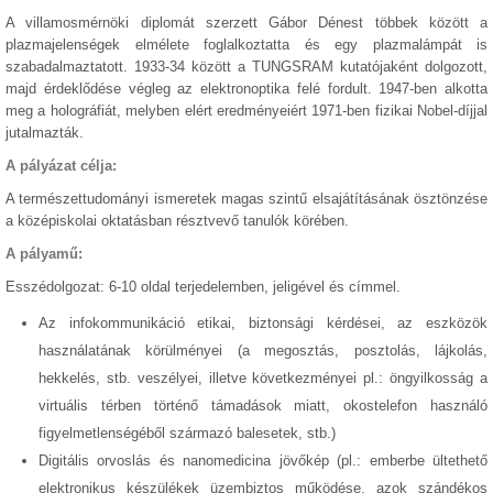
A villamosmérnöki diplomát szerzett Gábor Dénest többek között a
plazmajelenségek elmélete foglalkoztatta és egy plazmalámpát is
szabadalmaztatott. 1933-34 között a TUNGSRAM kutatójaként dolgozott,
majd érdeklődése végleg az elektronoptika felé fordult. 1947-ben alkotta
meg a holográfiát, melyben elért eredményeiért 1971-ben fizikai Nobel-díjjal
jutalmazták.
A pályázat célja:
A természettudományi ismeretek magas szintű elsajátításának ösztönzése
a középiskolai oktatásban résztvevő tanulók körében.
A pályamű:
Esszédolgozat: 6-10 oldal terjedelemben, jeligével és címmel.
Az infokommunikáció etikai, biztonsági kérdései, az eszközök
használatának körülményei (a megosztás, posztolás, lájkolás,
hekkelés, stb. veszélyei, illetve következményei pl.: öngyilkosság a
virtuális térben történő támadások miatt, okostelefon használó
figyelmetlenségéből származó balesetek, stb.)
Digitális orvoslás és nanomedicina jövőkép (pl.: emberbe ültethető
elektronikus készülékek üzembiztos működése, azok szándékos