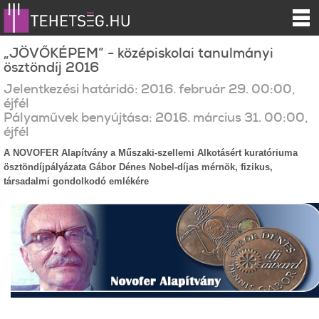
„JÖVŐKÉPEM” - középiskolai tanulmányi
ösztöndíj 2016
Jelentkezési határidő:
2016.
február
29
.
00:00
,
éjfél
Pályaművek benyújtása:
2016.
március
31
.
00:00
,
éjfél
A NOVOFER Alapítvány a Műszaki-szellemi Alkotásért kuratóriuma
ösztöndíjpályázata Gábor Dénes Nobel-díjas mérnök, fizikus,
társadalmi gondolkodó emlékére