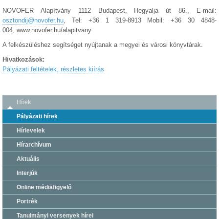
NOVOFER Alapítvány 1112 Budapest, Hegyalja út 86., E-mail:
osztondij@novofer.hu
, Tel: +36 1 319-8913 Mobil: +36 30 4848-
004, www.novofer.hu/alapitvany
A felkészüléshez segítséget nyújtanak a megyei és városi könyvtárak.
Hivatkozások:
Pályázati feltételek, részletes kiírás
Hírek
Pályázati hírek
Hírlevelek
Hírarchívum
Aktuális
Interjúk
Online médiafigyelő
Portrék
Tanulmányi versenyek hírei