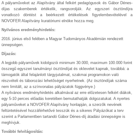
A pályaműveket az Alapítvány által felkért pedagógusok és Gábor Dénes-
díjas szakemberek értékelik, rangsorolják. Az egyszeri ösztöndíjra
vonatkozó döntést a beérkezett értékelések figyelembevételével a
NOVOFER Alapítvány kuratóriumi elnöke hozza meg.
Nyilvános eredményhirdetés:
2016. június első felében a Magyar Tudományos Akadémián rendezett
ünnepségen.
Díjazás:
A legjobb pályaművek kidolgozói minimum 30.000, maximum 100.000 forint
összegű egyszeri tanulmányi ösztöndíjat és oklevelet kapnak, továbbá: a
támogatók által felajánlott tárgyjutalmat, szakmai programokon való
részvételi és táborozási lehetőséget nyerhetnek. (Az ösztöndíjak száma
nem limitált, az a színvonalas pályázatok függvénye.)
A nyilvános eredményhirdetés alkalmával az erre előzetesen felkért diákok,
egy 5-10 perces előadás keretében bemutathatják dolgozatukat. A nyertes
pályaműveket a NOVOFER Alapítvány honlapján, a szerzők nevének
feltüntetésével hozzáférhetővé tesszük és a sikeres Pályázókat a terv
szerint a Parlamentben tartandó Gábor Dénes-díj átadási ünnepségre is
meghívjuk.
További felvilágosítás: