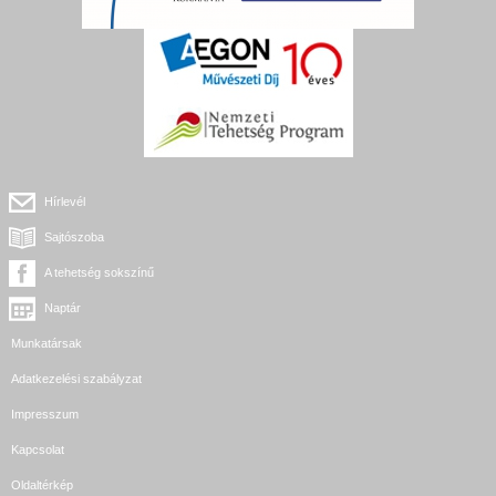
Hírlevél
Sajtószoba
A tehetség sokszínű
Naptár
Munkatársak
Adatkezelési szabályzat
Impresszum
Kapcsolat
Oldaltérkép