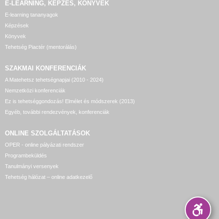
E-LEARNING, KÉPZÉS, KÖNYVEK
E-learning tananyagok
Képzések
Könyvek
Tehetség Piactér (mentorálás)
SZAKMAI KONFERENCIÁK
A Matehetsz tehetségnapjai (2010 - 2024)
Nemzetközi konferenciák
Ez is tehetséggondozás! Elmélet és módszerek (2013)
Egyéb, további rendezvények, konferenciák
ONLINE SZOLGÁLTATÁSOK
OPER - online pályázati rendszer
Programbeküldés
Tanulmányi versenyek
Tehetség hálózat – online adatkezelő