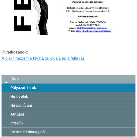
Hivatkozások:
A diákfilmszemle hivatalos oldala és a felhívás
Hírek
Pályázati hírek
Hírlevelek
Hírarchívum
Aktuális
Interjúk
Online médiafigyelő