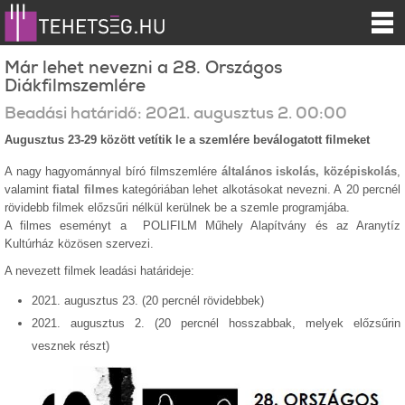
Már lehet nevezni a 28. Országos
Diákfilmszemlére
Beadási határidő:
2021.
augusztus
2
.
00:00
Augusztus 23-29 között vetítik le a szemlére beválogatott filmeket
A nagy hagyománnyal bíró filmszemlére
á
ltalános iskolás, k
özépiskolás
,
valamint
fi
atal filmes
kategóriában lehet alkotásokat nevezni. A
20 percnél
rövidebb filmek előzsűri nélkül kerülnek be a szemle programjába.
A filmes eseményt a
POLIFILM Műhely Alapítvány és az Aranytíz
Kultúrház közösen szervezi.
A nevezett filmek leadási határideje
:
2021. augusztus 23. (
20 percnél rövidebbek)
2021. augusztus 2. (20 percnél hosszabbak, melyek előzsűrin
vesznek részt)