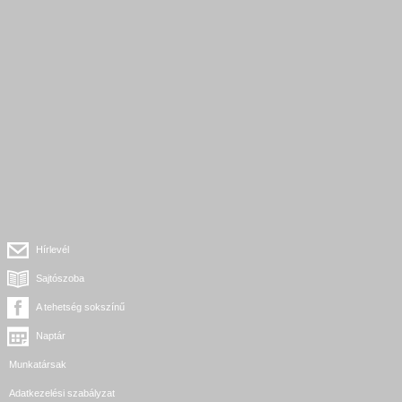
Hírlevél
Sajtószoba
A tehetség sokszínű
Naptár
Munkatársak
Adatkezelési szabályzat