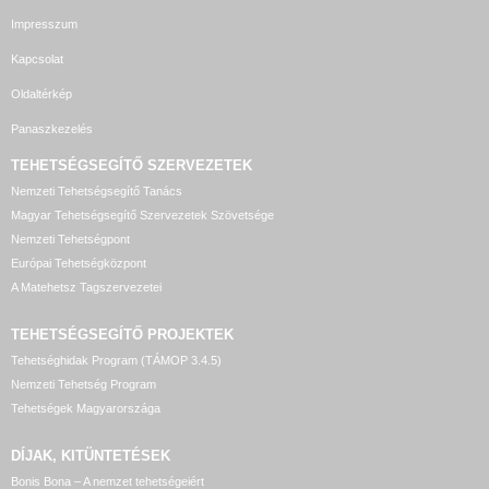
Impresszum
Kapcsolat
Oldaltérkép
Panaszkezelés
TEHETSÉGSEGÍTŐ SZERVEZETEK
Nemzeti Tehetségsegítő Tanács
Magyar Tehetségsegítő Szervezetek Szövetsége
Nemzeti Tehetségpont
Európai Tehetségközpont
A Matehetsz Tagszervezetei
TEHETSÉGSEGÍTŐ
PROJEKTEK
Tehetséghidak Program (TÁMOP 3.4.5)
Nemzeti Tehetség Program
Tehetségek Magyarországa
DÍJAK, KITÜNTETÉSEK
Bonis Bona – A nemzet tehetségeiért