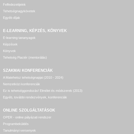
Felfedezettjeink
Tehetségnagykövetek
Egyéb díjak
E-LEARNING, KÉPZÉS, KÖNYVEK
E-learning tananyagok
Képzések
Könyvek
Tehetség Piactér (mentorálás)
SZAKMAI KONFERENCIÁK
A Matehetsz tehetségnapjai (2010 - 2024)
Nemzetközi konferenciák
Ez is tehetséggondozás! Elmélet és módszerek (2013)
Egyéb, további rendezvények, konferenciák
ONLINE SZOLGÁLTATÁSOK
OPER - online pályázati rendszer
Programbeküldés
Tanulmányi versenyek