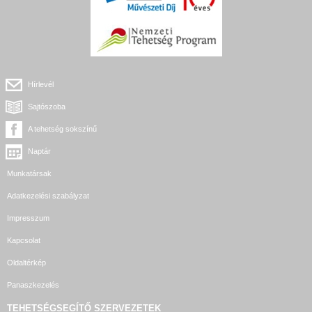
Hírlevél
Sajtószoba
A tehetség sokszínű
Naptár
Munkatársak
Adatkezelési szabályzat
Impresszum
Kapcsolat
Oldaltérkép
Panaszkezelés
TEHETSÉGSEGÍTŐ SZERVEZETEK