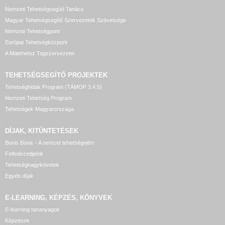
Nemzeti Tehetségsegítő Tanács
Magyar Tehetségsegítő Szervezetek Szövetsége
Nemzeti Tehetségpont
Európai Tehetségközpont
A Matehetsz Tagszervezetei
TEHETSÉGSEGÍTŐ
PROJEKTEK
Tehetséghidak Program (TÁMOP 3.4.5)
Nemzeti Tehetség Program
Tehetségek Magyarországa
DÍJAK, KITÜNTETÉSEK
Bonis Bona – A nemzet tehetségeiért
Felfedezettjeink
Tehetségnagykövetek
Egyéb díjak
E-LEARNING, KÉPZÉS, KÖNYVEK
E-learning tananyagok
Képzések