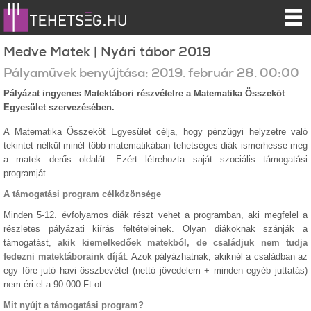
Medve Matek | Nyári tábor 2019
Pályaművek benyújtása:
2019.
február
28
.
00:00
Pályázat ingyenes Matektábori részvételre a Matematika Összeköt
Egyesület szervezésében.
A Matematika Összeköt Egyesület célja, hogy pénzügyi helyzetre való
tekintet nélkül minél több matematikában tehetséges diák ismerhesse meg
a matek derűs oldalát. Ezért létrehozta saját szociális támogatási
programját.
A támogatási program célközönsége
Minden 5-12. évfolyamos diák részt vehet a programban, aki megfelel a
részletes pályázati kiírás feltételeinek. Olyan diákoknak szánják a
támogatást,
akik kiemelkedőek matekból, de családjuk nem tudja
fedezni matektáboraink díját
. Azok pályázhatnak, akiknél a családban az
egy főre jutó havi összbevétel (nettó jövedelem + minden egyéb juttatás)
nem éri el a 90.000 Ft-ot.
Mit nyújt a támogatási program?