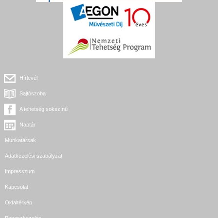
Hírlevél
Sajtószoba
A tehetség sokszínű
Naptár
Munkatársak
Adatkezelési szabályzat
Impresszum
Kapcsolat
Oldaltérkép