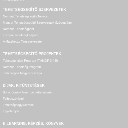
Panaszkezelés
TEHETSÉGSEGÍTŐ SZERVEZETEK
Nemzeti Tehetségsegítő Tanács
Magyar Tehetségsegítő Szervezetek Szövetsége
Nemzeti Tehetségpont
Európai Tehetségközpont
A Matehetsz Tagszervezetei
TEHETSÉGSEGÍTŐ
PROJEKTEK
Tehetséghidak Program (TÁMOP 3.4.5)
Nemzeti Tehetség Program
Tehetségek Magyarországa
DÍJAK, KITÜNTETÉSEK
Bonis Bona – A nemzet tehetségeiért
Felfedezettjeink
Tehetségnagykövetek
Egyéb díjak
E-LEARNING, KÉPZÉS, KÖNYVEK