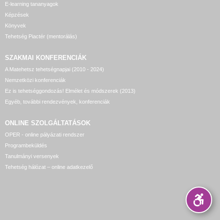
E-learning tananyagok
Képzések
Könyvek
Tehetség Piactér (mentorálás)
SZAKMAI KONFERENCIÁK
A Matehetsz tehetségnapjai (2010 - 2024)
Nemzetközi konferenciák
Ez is tehetséggondozás! Elmélet és módszerek (2013)
Egyéb, további rendezvények, konferenciák
ONLINE SZOLGÁLTATÁSOK
OPER - online pályázati rendszer
Programbeküldés
Tanulmányi versenyek
Tehetség hálózat – online adatkezelő