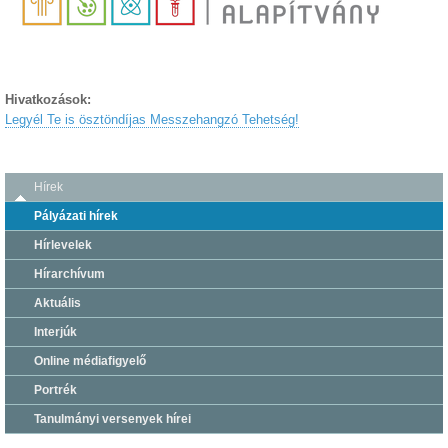
Hivatkozások:
Legyél Te is ösztöndíjas Messzehangzó Tehetség!
Hírek
Pályázati hírek
Hírlevelek
Hírarchívum
Aktuális
Interjúk
Online médiafigyelő
Portrék
Tanulmányi versenyek hírei