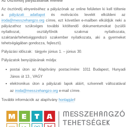
Az Ösztöndíj pályázásának menete
Az ösztöndíj elnyeréséhez a pályázónak az online felületen ki kell töltenie
a
pályázati adatlapot
és motivációs levelét elküldeni az
iroda@messzehangzo.org
címre, ezt követően e-mailben elküldjük neki a
pályázathoz szükséges további kitöltendő dokumentumokat (szülői
nyilatkozat, osztályfőnök szakmai nyilatkozata,
szaktanár/tehetséggondozó szakember nyilatkozata, aki a gyermeket
tehetségágában gondozza, fejleszti).
Pályázási időszak: tárgyév június 1. – június 30.
Pályázatok benyújtásának módja:
postai úton az Alapítvány postacímére: 1011 Budapest, Hunyadi
János út 13., VAGY
elektronikus úton a pályázati lapok aláírt, szkennelt változatával
az
iroda@messzehangzo.org
e-mail címre.
További információk az alapítvány
honlapján
!