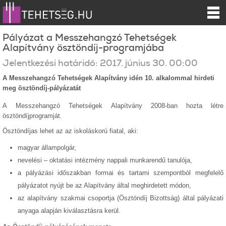
Pályázat a Messzehangzó Tehetségek
Alapítvány ösztöndíj-programjába
Jelentkezési határidő:
2017.
június
30
.
00:00
A Messzehangzó Tehetségek Alapítvány idén 10. alkalommal hirdeti
meg ösztöndíj-pályázatát
A Messzehangzó Tehetségek Alapítvány 2008-ban hozta létre
ösztöndíjprogramját.
Ösztöndíjas lehet az az iskoláskorú fiatal, aki:
magyar állampolgár,
nevelési – oktatási intézmény nappali munkarendű tanulója,
a pályázási időszakban formai és tartami szempontból megfelelő
pályázatot nyújt be az Alapítvány által meghirdetett módon,
az alapítvány szakmai csoportja (Ösztöndíj Bizottság) által pályázati
anyaga alapján kiválasztásra kerül.