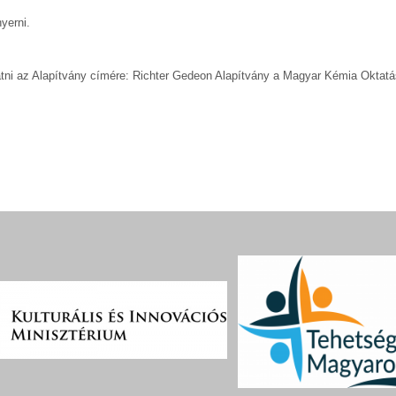
yerni.
tatni az Alapítvány címére: Richter Gedeon Alapítvány a Magyar Kémia Oktatá