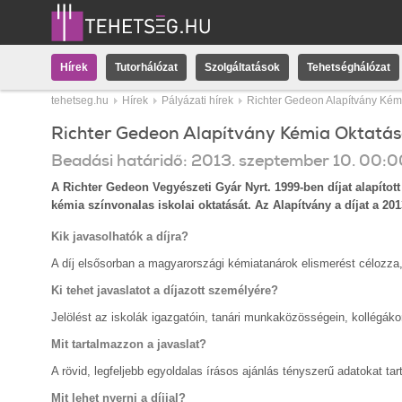
Hírek
Tutorhálózat
Szolgáltatások
Tehetséghálózat
tehetseg.hu
Hírek
Pályázati hírek
Richter Gedeon Alapítvány Kémi
Richter Gedeon Alapítvány Kémia Oktatásé
Beadási határidő:
2013.
szeptember
10
.
00:0
A Richter Gedeon Vegyészeti Gyár Nyrt. 1999-ben díjat alapítot
kémia színvonalas iskolai oktatását. Az Alapítvány a díjat a 2013.
Kik javasolhatók a díjra?
A díj elsősorban a magyarországi kémiatanárok elismerést célozza,
Ki tehet javaslatot a díjazott személyére?
Jelölést az iskolák igazgatóin, tanári munkaközösségein, kollégákon
Mit tartalmazzon a javaslat?
A rövid, legfeljebb egyoldalas írásos ajánlás tényszerű adatokat 
Mit lehet nyerni a díjjal?