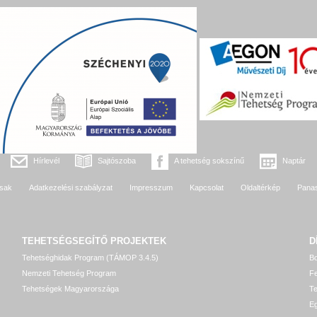
Hírlevél
Sajtószoba
A tehetség sokszínű
Naptár
sak
Adatkezelési szabályzat
Impresszum
Kapcsolat
Oldaltérkép
Pana
TEHETSÉGSEGÍTŐ
PROJEKTEK
D
Tehetséghidak Program (TÁMOP 3.4.5)
Bo
Nemzeti Tehetség Program
Fe
Tehetségek Magyarországa
T
Eg