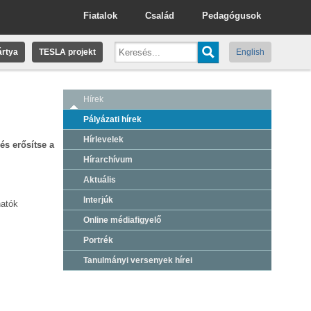
Fiatalok
Család
Pedagógusok
rtya
TESLA projekt
English
Hírek
Pályázati hírek
Hírlevelek
és erősítse a
Hírarchívum
Aktuális
Interjúk
hatók
Online médiafigyelő
Portrék
Tanulmányi versenyek hírei