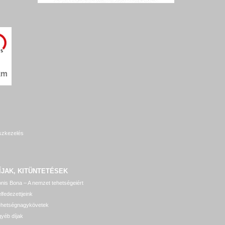
szkezelés
ÍJAK, KITÜNTETÉSEK
nis Bona – A nemzet tehetségeiért
lfedezettjeink
ehetségnagykövetek
yéb díjak