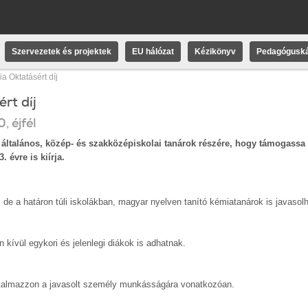
Szervezetek és projektek
EU hálózat
Kézikönyv
Pedagóguská
a Oktatásért díj
rt díj
0
, éjfél
t általános, közép- és szakközépiskolai tanárok részére, hogy támogassa 
 évre is kiírja.
 de a határon túli iskolákban, magyar nyelven tanító kémiatanárok is javasol
 kívül egykori és jelenlegi diákok is adhatnak.
tartalmazzon a javasolt személy munkásságára vonatkozóan.