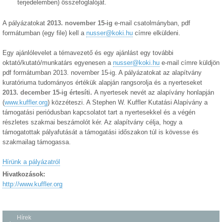
terjedelemben) összefoglalóját.
A pályázatokat
2013. november 15-ig
e-mail csatolmányban, pdf
formátumban (egy file) kell a
nusser@koki.hu
címre elküldeni.
Egy ajánlólevelet a témavezető és egy ajánlást egy további
oktató/kutató/munkatárs egyenesen a
nusser@koki.hu
e-mail címre küldjön
pdf formátumban 2013. november 15-ig. A pályázatokat az alapítvány
kuratóriuma tudományos értékük alapján rangsorolja és a nyerteseket
2013. december 15-ig értesíti.
A nyertesek nevét az alapívány honlapján
(
www.kuffler.org
) közzéteszi. A Stephen W. Kuffler Kutatási Alapívány a
támogatási periódusban kapcsolatot tart a nyertesekkel és a végén
részletes szakmai beszámolót kér. Az alapítvány célja, hogy a
támogatottak pályafutását a támogatási időszakon túl is kövesse és
szakmailag támogassa.
Hírünk a pályázatról
Hivatkozások:
http://www.kuffler.org
Hírek