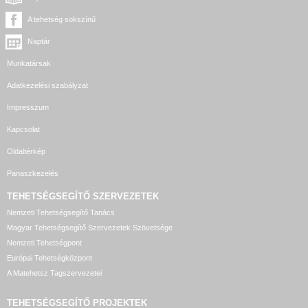
A tehetség sokszínű
Naptár
Munkatársak
Adatkezelési szabályzat
Impresszum
Kapcsolat
Oldaltérkép
Panaszkezelés
TEHETSÉGSEGÍTŐ SZERVEZETEK
Nemzeti Tehetségsegítő Tanács
Magyar Tehetségsegítő Szervezetek Szövetsége
Nemzeti Tehetségpont
Európai Tehetségközpont
A Matehetsz Tagszervezetei
TEHETSÉGSEGÍTŐ
PROJEKTEK