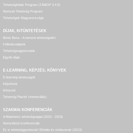
Tehetséghidak Program (TÁMOP 3.4.5)
Nemzeti Tehetség Program
Tehetségek Magyarországa
DÍJAK, KITÜNTETÉSEK
Bonis Bona – A nemzet tehetségeiért
Felfedezettjeink
Tehetségnagykövetek
Egyéb díjak
E-LEARNING, KÉPZÉS, KÖNYVEK
E-learning tananyagok
Képzések
Könyvek
Tehetség Piactér (mentorálás)
SZAKMAI KONFERENCIÁK
A Matehetsz tehetségnapjai (2010 - 2024)
Nemzetközi konferenciák
Ez is tehetséggondozás! Elmélet és módszerek (2013)