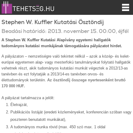
Stephen W. Kuffler Kutatási Ösztöndíj
Beadási határidő:
2013.
november
15
.
00:00
, éjfél
A Stephen W. Kuffler Kutatási Alapívány egyetemi hallgatók
tudományos kutatási munkájának támogatására pályázatot hirdet.
A pályázaton – nemzetiségre való tekintet nélkül – azok a közép- és kelet-
európai egyetemen alap- vagy mesterfokú tanulmányokat folytató hallgatók
vehetnek részt, akik tudományos kutatási munkát végeztek a 2012/13-as
tanévben és ezt folytatják a 2013/14-es tanévben orvos- és
élettudományok területén.
Az ösztöndíj összege nyertesenként bruttó
170 000 HUF.
A pályázat tartalmazza a jelölt:
Életrajzát,
Publikációs listáját (eredeti közleményeket, konferencián szóban vagy
poszteren benutatott munkákat),
A tudományos munka rövid (max. 450 szó max. 1 oldal