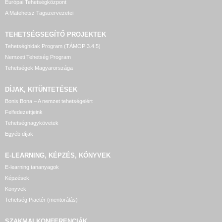
Európai Tehetségközpont
A Matehetsz Tagszervezetei
TEHETSÉGSEGÍTŐ
PROJEKTEK
Tehetséghidak Program (TÁMOP 3.4.5)
Nemzeti Tehetség Program
Tehetségek Magyarországa
DÍJAK, KITÜNTETÉSEK
Bonis Bona – A nemzet tehetségeiért
Felfedezettjeink
Tehetségnagykövetek
Egyéb díjak
E-LEARNING, KÉPZÉS, KÖNYVEK
E-learning tananyagok
Képzések
Könyvek
Tehetség Piactér (mentorálás)
SZAKMAI KONFERENCIÁK