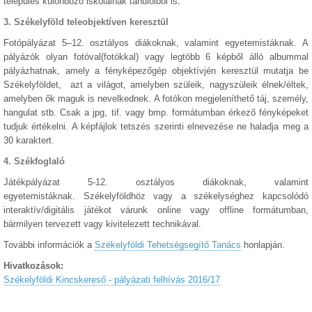
település különböző iskoláinak tanulóiból is
.
3. Székelyföld teleobjektíven keresztül
Fotópályázat 5–12. osztályos diákoknak, valamint egyetemistáknak. A
pályázók olyan fotóval(fotókkal) vagy legtöbb 6 képből álló albummal
pályázhatnak, amely a fényképezőgép objektívjén keresztül mutatja be
Székelyföldet, azt a világot, amelyben szüleik, nagyszüleik élnek/éltek,
amelyben ők maguk is nevelkednek. A fotókon megjeleníthető táj, személy,
hangulat stb. Csak a jpg, tif. vagy bmp. formátumban érkező fényképeket
tudjuk értékelni. A képfájlok tetszés szerinti elnevezése ne haladja meg a
30 karaktert.
4. Székfoglaló
Játékpályázat 5-12. osztályos diákoknak, valamint
egyetemistáknak. Székelyföldhöz vagy a székelységhez kapcsolódó
interaktív/digitális játékot várunk online vagy offline formátumban,
bármilyen tervezett vagy kivitelezett technikával.
További információk a
Székelyföldi Tehetségsegítő Tanács
honlapján.
Hivatkozások:
Székelyföldi Kincskereső - pályázati felhívás 2016/17