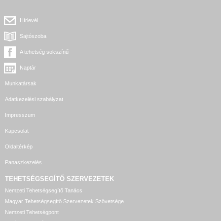
Hírlevél
Sajtószoba
A tehetség sokszínű
Naptár
Munkatársak
Adatkezelési szabályzat
Impresszum
Kapcsolat
Oldaltérkép
Panaszkezelés
TEHETSÉGSEGÍTŐ SZERVEZETEK
Nemzeti Tehetségsegítő Tanács
Magyar Tehetségsegítő Szervezetek Szövetsége
Nemzeti Tehetségpont