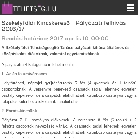
Székelyföldi Kincskereső - Pályázati felhívás
2016/17
Beadási határidő:
2017.
április
10
.
00:00
A Székelyföldi Tehetségsegítő Tanács pályázati kiírása általános és
középiskolás diákoknak, valamint egyetemistáknak
A pályázatra 4 kategóriában lehet indulni:
1. Az én falum/városom
Helytörténeti, néprajzi gyűjtés/kutatás 5 fős (4 gyermek és 1 felnőtt)
csoportoknak. A versenyre benevező csapatok tagjai lehetnek egyetlen
osztály képviselői, de a csapatok alakulhatnak különböző osztályos vagy a
település különböző iskoláinak tanulóiból is.
2. Forrás-kincsünk
Pályázat 7–11. osztályos diákoknak. A versenyre 8 fős (6 tanuló + 2
felnőtt) csoportok nevezését várják. A csapatok tagjai lehetnek egyetlen
osztály képviselői, de a csapatok alakulhatnak különböző osztályos vagy a