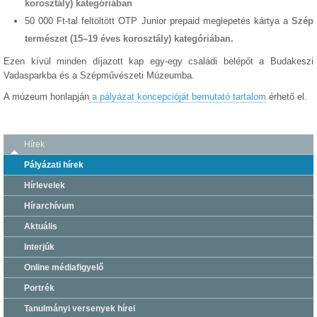
korosztály) kategóriában
50 000 Ft-tal feltöltött OTP Junior prepaid meglepetés kártya a
Szép
természet (15–19 éves korosztály) kategóriában.
Ezen kívül minden díjazott kap egy-egy családi belépőt a Budakeszi
Vadasparkba és a Szépművészeti Múzeumba.
A múzeum honlapján
a pályázat koncepcióját bemutató tartalom
érhető el.
Hírek
Pályázati hírek
Hírlevelek
Hírarchívum
Aktuális
Interjúk
Online médiafigyelő
Portrék
Tanulmányi versenyek hírei