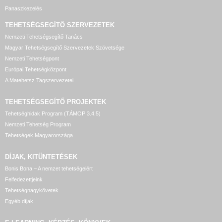
Panaszkezelés
TEHETSÉGSEGÍTŐ SZERVEZETEK
Nemzeti Tehetségsegítő Tanács
Magyar Tehetségsegítő Szervezetek Szövetsége
Nemzeti Tehetségpont
Európai Tehetségközpont
A Matehetsz Tagszervezetei
TEHETSÉGSEGÍTŐ
PROJEKTEK
Tehetséghidak Program (TÁMOP 3.4.5)
Nemzeti Tehetség Program
Tehetségek Magyarországa
DÍJAK, KITÜNTETÉSEK
Bonis Bona – A nemzet tehetségeiért
Felfedezettjeink
Tehetségnagykövetek
Egyéb díjak