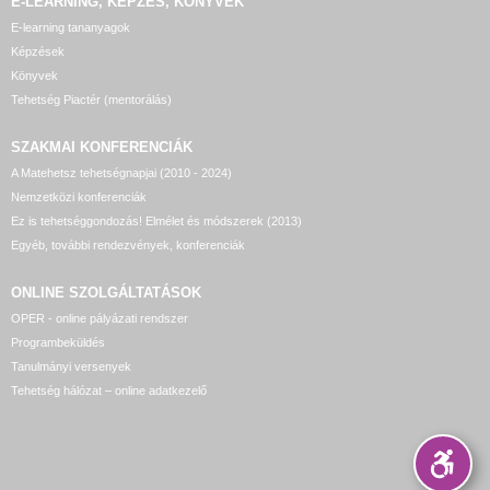
E-LEARNING, KÉPZÉS, KÖNYVEK
E-learning tananyagok
Képzések
Könyvek
Tehetség Piactér (mentorálás)
SZAKMAI KONFERENCIÁK
A Matehetsz tehetségnapjai (2010 - 2024)
Nemzetközi konferenciák
Ez is tehetséggondozás! Elmélet és módszerek (2013)
Egyéb, további rendezvények, konferenciák
ONLINE SZOLGÁLTATÁSOK
OPER - online pályázati rendszer
Programbeküldés
Tanulmányi versenyek
Tehetség hálózat – online adatkezelő