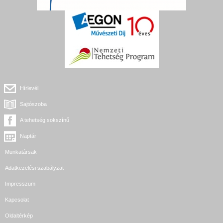
Hírlevél
Sajtószoba
A tehetség sokszínű
Naptár
Munkatársak
Adatkezelési szabályzat
Impresszum
Kapcsolat
Oldaltérkép