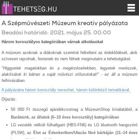
A Szépművészeti Múzeum kreatív pályázata
Beadási határidő:
2021.
május
25
.
00:00
Három korosztályos kategóriában várnak alkotásokat
A múzeum azoknak a
diákoknak szeretné felkelteni az érdeklődését, akik
szívesen rajzolnak, festenek és nem félnek megmutatni a tehetségüket.
"Higgyetek magatokban és a megérzéseitekben, legyetek merészek,
alakítsátok ki bátran a saját művészi stílusotokat!" - ez áll a múzeum
felhívásában.
A pályázatra három korosztály nevezhet, három különböző tematikával.
Díjazás:
50 000 Ft összegű ajándékcsomag a MúzeumShop kínálatából,
a
Barátaink, az állatok (6–10 éves korosztály) kategóriában
LG vezeték nélküli fülhallgató (HBS-FN6) és LG bluetooth hangszóró
(PL5W),
az
Élet az Édenkertben/Utazás Noé bárkáján (11–14 éves