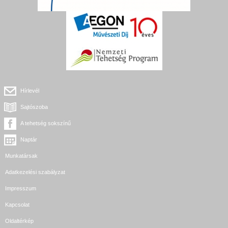
Hírlevél
Sajtószoba
A tehetség sokszínű
Naptár
Munkatársak
Adatkezelési szabályzat
Impresszum
Kapcsolat
Oldaltérkép