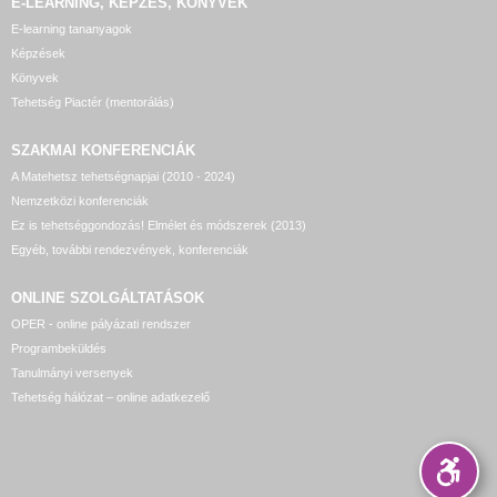
E-LEARNING, KÉPZÉS, KÖNYVEK
E-learning tananyagok
Képzések
Könyvek
Tehetség Piactér (mentorálás)
SZAKMAI KONFERENCIÁK
A Matehetsz tehetségnapjai (2010 - 2024)
Nemzetközi konferenciák
Ez is tehetséggondozás! Elmélet és módszerek (2013)
Egyéb, további rendezvények, konferenciák
ONLINE SZOLGÁLTATÁSOK
OPER - online pályázati rendszer
Programbeküldés
Tanulmányi versenyek
Tehetség hálózat – online adatkezelő