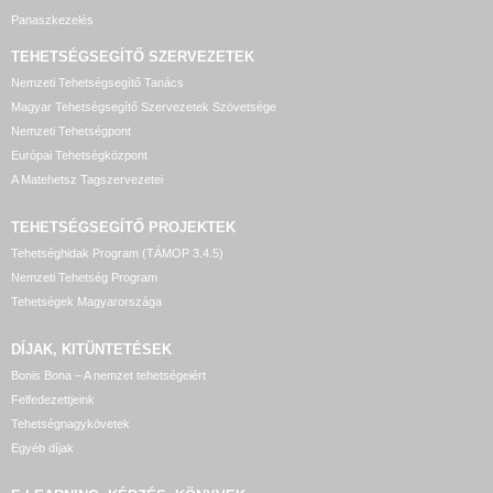
Panaszkezelés
TEHETSÉGSEGÍTŐ SZERVEZETEK
Nemzeti Tehetségsegítő Tanács
Magyar Tehetségsegítő Szervezetek Szövetsége
Nemzeti Tehetségpont
Európai Tehetségközpont
A Matehetsz Tagszervezetei
TEHETSÉGSEGÍTŐ
PROJEKTEK
Tehetséghidak Program (TÁMOP 3.4.5)
Nemzeti Tehetség Program
Tehetségek Magyarországa
DÍJAK, KITÜNTETÉSEK
Bonis Bona – A nemzet tehetségeiért
Felfedezettjeink
Tehetségnagykövetek
Egyéb díjak