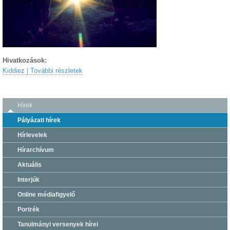
Hivatkozások:
Kiddiez | További részletek
Hírek
Pályázati hírek
Hírlevelek
Hírarchívum
Aktuális
Interjúk
Online médiafigyelő
Portrék
Tanulmányi versenyek hírei