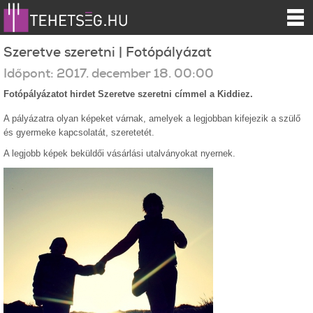
Szeretve szeretni | Fotópályázat
Időpont:
2017.
december
18
.
00:00
Fotópályázatot hirdet Szeretve szeretni címmel a Kiddiez.
A pályázatra olyan képeket várnak, amelyek a legjobban kifejezik a szülő
és gyermeke kapcsolatát, szeretetét.
A legjobb képek beküldői vásárlási utalványokat nyernek.