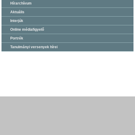
Hírarchívum
Aktuális
Interjúk
Online médiafigyelő
Portrék
Tanulmányi versenyek hírei