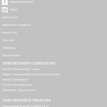
A tehetség sokszínű
Naptár
Munkatársak
Adatkezelési szabályzat
Impresszum
Kapcsolat
Oldaltérkép
Panaszkezelés
TEHETSÉGSEGÍTŐ SZERVEZETEK
Nemzeti Tehetségsegítő Tanács
Magyar Tehetségsegítő Szervezetek Szövetsége
Nemzeti Tehetségpont
Európai Tehetségközpont
A Matehetsz Tagszervezetei
TEHETSÉGSEGÍTŐ
PROJEKTEK
Tehetséghidak Program (TÁMOP 3.4.5)