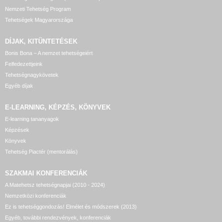
Nemzeti Tehetség Program
Tehetségek Magyarországa
DÍJAK, KITÜNTETÉSEK
Bonis Bona – A nemzet tehetségeiért
Felfedezettjeink
Tehetségnagykövetek
Egyéb díjak
E-LEARNING, KÉPZÉS, KÖNYVEK
E-learning tananyagok
Képzések
Könyvek
Tehetség Piactér (mentorálás)
SZAKMAI KONFERENCIÁK
A Matehetsz tehetségnapjai (2010 - 2024)
Nemzetközi konferenciák
Ez is tehetséggondozás! Elmélet és módszerek (2013)
Egyéb, további rendezvények, konferenciák