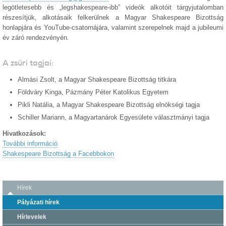
legötletesebb és „legshakespeare-ibb” videók alkotóit tárgyjutalomban
részesítjük, alkotásaik felkerülnek a Magyar Shakespeare Bizottság
honlapjára és YouTube-csatornájára, valamint szerepelnek majd a jubileumi
év záró rendezvényén.
A zsűri tagjai:
Almási Zsolt, a Magyar Shakespeare Bizottság titkára
Földváry Kinga, Pázmány Péter Katolikus Egyetem
Pikli Natália, a Magyar Shakespeare Bizottság elnökségi tagja
Schiller Mariann, a Magyartanárok Egyesülete választmányi tagja
Hivatkozások:
További információ
Shakespeare Bizottság a Facebbokon
Hírek
Pályázati hírek
Hírlevelek