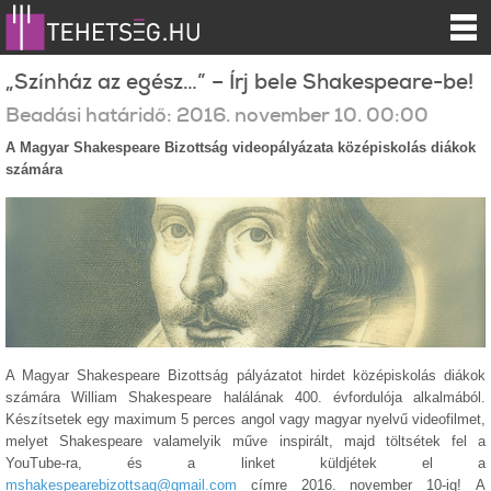
„Színház az egész…” – Írj bele Shakespeare-be!
Beadási határidő:
2016.
november
10
.
00:00
A Magyar Shakespeare Bizottság videopályázata középiskolás diákok
számára
A Magyar Shakespeare Bizottság pályázatot hirdet középiskolás diákok
számára William Shakespeare halálának 400. évfordulója alkalmából.
Készítsetek egy maximum 5 perces angol vagy magyar nyelvű videofilmet,
melyet Shakespeare valamelyik műve inspirált, majd töltsétek fel a
YouTube-ra, és a linket küldjétek el a
mshakespearebizottsag@gmail.com
címre 2016. november 10-ig! A