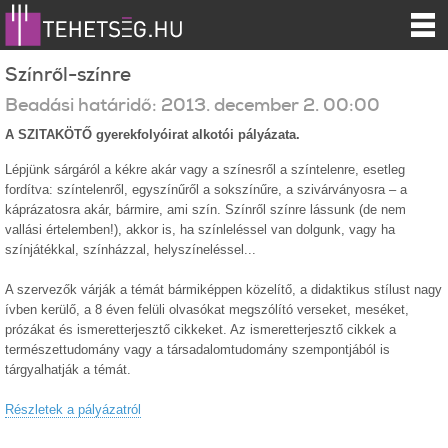
Színről-színre
Beadási határidő:
2013.
december
2
.
00:00
A SZITAKÖTŐ gyerekfolyóirat alkotói pályázata.
Lépjünk sárgáról a kékre akár vagy a színesről a színtelenre, esetleg
fordítva: színtelenről, egyszínűről a sokszínűre, a szivárványosra – a
káprázatosra akár, bármire, ami szín. Színről színre lássunk (de nem
vallási értelemben!), akkor is, ha színleléssel van dolgunk, vagy ha
színjátékkal, színházzal, helyszíneléssel...
A szervezők várják a témát bármiképpen közelítő, a didaktikus stílust nagy
ívben kerülő, a 8 éven felüli olvasókat megszólító verseket, meséket,
prózákat és ismeretterjesztő cikkeket. Az ismeretterjesztő cikkek a
természettudomány vagy a társadalomtudomány szempontjából is
tárgyalhatják a témát.
Részletek a pályázatról