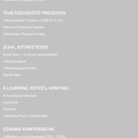
TEHETSÉGSEGÍTŐ
PROJEKTEK
Tehetséghidak Program (TÁMOP 3.4.5)
Nemzeti Tehetség Program
Tehetségek Magyarországa
DÍJAK, KITÜNTETÉSEK
Bonis Bona – A nemzet tehetségeiért
Felfedezettjeink
Tehetségnagykövetek
Egyéb díjak
E-LEARNING, KÉPZÉS, KÖNYVEK
E-learning tananyagok
Képzések
Könyvek
Tehetség Piactér (mentorálás)
SZAKMAI KONFERENCIÁK
A Matehetsz tehetségnapjai (2010 - 2024)