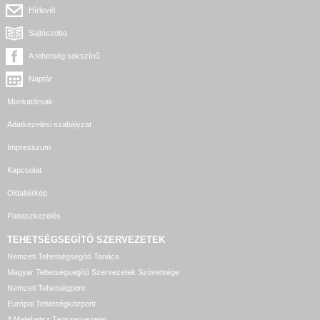
Hírlevél
Sajtószoba
A tehetség sokszínű
Naptár
Munkatársak
Adatkezelési szabályzat
Impresszum
Kapcsolat
Oldaltérkép
Panaszkezelés
TEHETSÉGSEGÍTŐ SZERVEZETEK
Nemzeti Tehetségsegítő Tanács
Magyar Tehetségsegítő Szervezetek Szövetsége
Nemzeti Tehetségpont
Európai Tehetségközpont
A Matehetsz Tagszervezetei