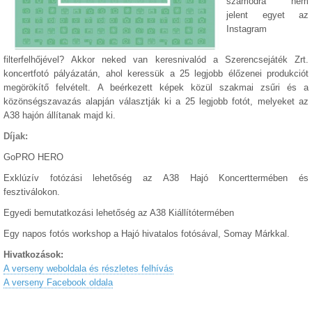
számodra nem
jelent egyet az
Instagram
filterfelhőjével? Akkor neked van keresnivalód a Szerencsejáték Zrt.
koncertfotó pályázatán, ahol keressük a 25 legjobb élőzenei produkciót
megörökítő felvételt. A beérkezett képek közül szakmai zsűri és a
közönségszavazás alapján választják ki a 25 legjobb fotót, melyeket az
A38 hajón állítanak majd ki.
Díjak:
GoPRO HERO
Exklúzív fotózási lehetőség az A38 Hajó Koncerttermében és
fesztiválokon.
Egyedi bemutatkozási lehetőség az A38 Kiállítótermében
Egy napos fotós workshop a Hajó hivatalos fotósával, Somay Márkkal.
Hivatkozások:
A verseny weboldala és részletes felhívás
A verseny Facebook oldala