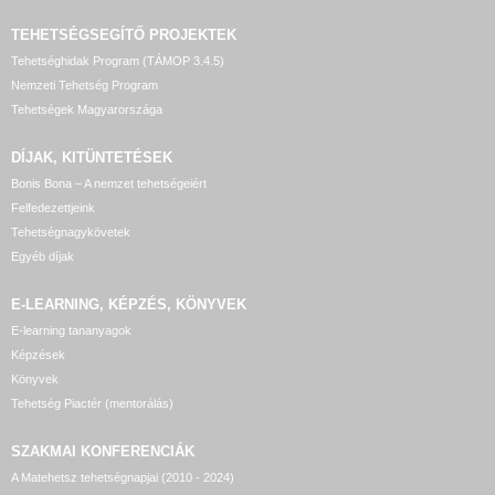
TEHETSÉGSEGÍTŐ
PROJEKTEK
Tehetséghidak Program (TÁMOP 3.4.5)
Nemzeti Tehetség Program
Tehetségek Magyarországa
DÍJAK, KITÜNTETÉSEK
Bonis Bona – A nemzet tehetségeiért
Felfedezettjeink
Tehetségnagykövetek
Egyéb díjak
E-LEARNING, KÉPZÉS, KÖNYVEK
E-learning tananyagok
Képzések
Könyvek
Tehetség Piactér (mentorálás)
SZAKMAI KONFERENCIÁK
A Matehetsz tehetségnapjai (2010 - 2024)