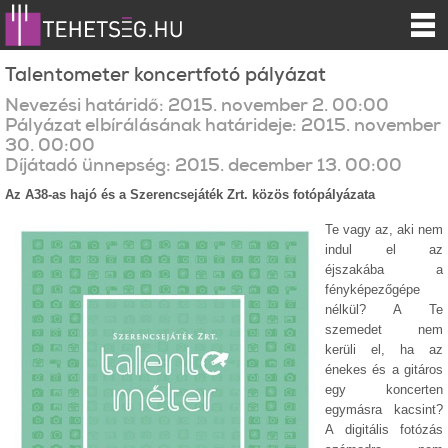
Talentometer koncertfotó pályázat
Nevezési határidő:
2015.
november
2
.
00:00
Pályázat elbírálásának határideje:
2015.
november
30
.
00:00
Díjátadó ünnepség:
2015.
december
13
.
00:00
Az A38-as hajó és a Szerencsejáték Zrt. közös fotópályázata
Te vagy az, aki nem
indul el az
éjszakába a
fényképezőgépe
nélkül? A Te
szemedet nem
kerüli el, ha az
énekes és a gitáros
egy koncerten
egymásra kacsint?
A digitális fotózás