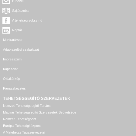
Hírlevél
Sajtószoba
A tehetség sokszínű
Naptár
Munkatársak
Adatkezelési szabályzat
Impresszum
Kapcsolat
Oldaltérkép
Panaszkezelés
TEHETSÉGSEGÍTŐ SZERVEZETEK
Nemzeti Tehetségsegítő Tanács
Magyar Tehetségsegítő Szervezetek Szövetsége
Nemzeti Tehetségpont
Európai Tehetségközpont
A Matehetsz Tagszervezetei