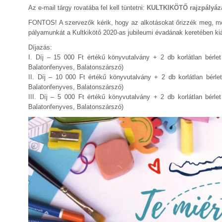
Az e-mail tárgy rovatába fel kell tüntetni:
KULTKIKÖTŐ rajzpályáz
FONTOS! A szervezők kérik, hogy az alkotásokat őrizzék meg, mer
pályamunkát a Kultkikötő 2020-as jubileumi évadának keretében kiál
Díjazás:
I. Díj – 15 000 Ft értékű könyvutalvány + 2 db korlátlan bérlet
Balatonfenyves, Balatonszárszó)
II. Díj – 10 000 Ft értékű könyvutalvány + 2 db korlátlan bérlet
Balatonfenyves, Balatonszárszó)
III. Díj – 5 000 Ft értékű könyvutalvány + 2 db korlátlan bérle
Balatonfenyves, Balatonszárszó)