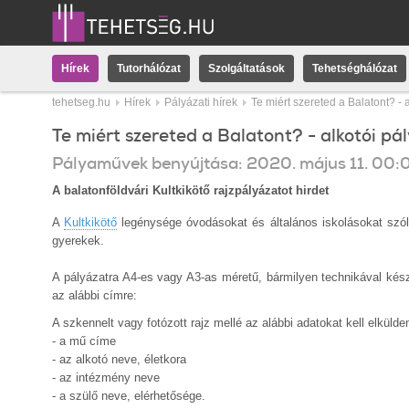
Hírek
Tutorhálózat
Szolgáltatások
Tehetséghálózat
tehetseg.hu
Hírek
Pályázati hírek
Te miért szereted a Balatont? - 
Te miért szereted a Balatont? - alkotói pá
Pályaművek benyújtása:
2020.
május
11
.
00:
A balatonföldvári Kultkikötő rajzpályázatot hirdet
A
Kultkikötő
legénysége ó
vodásokat és általános iskolásokat szól
gyerekek.
A pályázatra A4-es vagy A3-as méretű, bármilyen technikával készü
az alábbi címre:
A szkennelt vagy fotózott rajz mellé az alábbi adatokat kell elkülden
- a
mű címe
- az
alkotó neve, életkora
- az
intézmény neve
- a
szülő neve, elérhetősége.