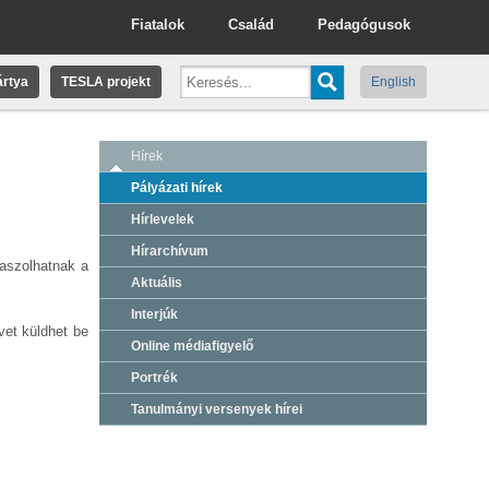
Fiatalok
Család
Pedagógusok
rtya
TESLA projekt
English
Hírek
Pályázati hírek
Hírlevelek
Hírarchívum
laszolhatnak a
Aktuális
Interjúk
et küldhet be
Online médiafigyelő
Portrék
Tanulmányi versenyek hírei