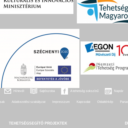
Hírlevél
Sajtószoba
A tehetség sokszínű
Naptár
sak
Adatkezelési szabályzat
Impresszum
Kapcsolat
Oldaltérkép
Pana
TEHETSÉGSEGÍTŐ
PROJEKTEK
D