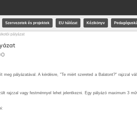
Szervezetek és projektek
EU hálózat
Kézikönyv
Pedagóguská
alkotói pályázat
lyázat
00
ít meg pályázatával. A kérdésre, "
Te miért szereted a Balatont?" rajzzal vá
lt rajzzal vagy festménnyel lehet jelentkezni.
Egy pályázó maximum 3 műv
i: