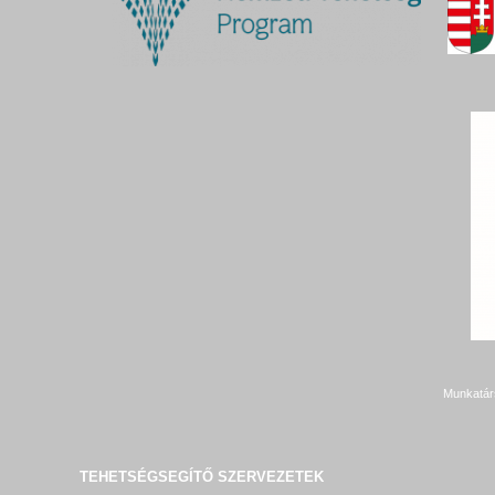
Munkatár
TEHETSÉGSEGÍTŐ SZERVEZETEK