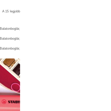
. A 15 legjobb
Balatonboglár,
Balatonboglár,
 B
alatonboglár,