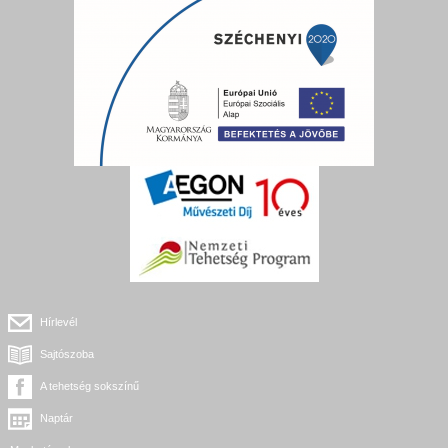
Hírlevél
Sajtószoba
A tehetség sokszínű
Naptár