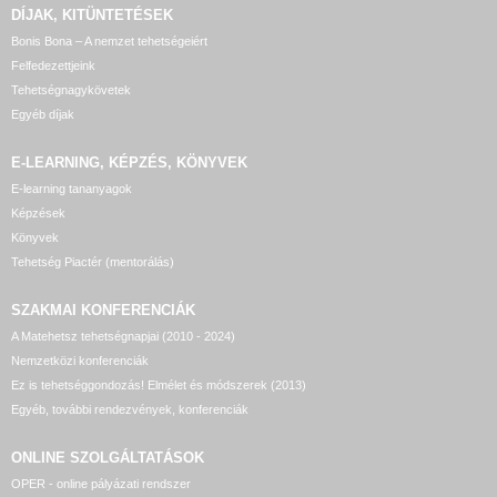
DÍJAK, KITÜNTETÉSEK
Bonis Bona – A nemzet tehetségeiért
Felfedezettjeink
Tehetségnagykövetek
Egyéb díjak
E-LEARNING, KÉPZÉS, KÖNYVEK
E-learning tananyagok
Képzések
Könyvek
Tehetség Piactér (mentorálás)
SZAKMAI KONFERENCIÁK
A Matehetsz tehetségnapjai (2010 - 2024)
Nemzetközi konferenciák
Ez is tehetséggondozás! Elmélet és módszerek (2013)
Egyéb, további rendezvények, konferenciák
ONLINE SZOLGÁLTATÁSOK
OPER - online pályázati rendszer