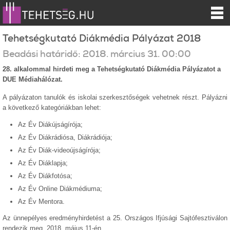
Tehetségkutató Diákmédia Pályázat 2018
Beadási határidő:
2018.
március
31
.
00:00
28. alkalommal hirdeti meg a Tehetségkutató Diákmédia Pályázatot a
DUE Médiahálózat.
A pályázaton tanulók és iskolai szerkesztőségek vehetnek részt. Pályázni
a következő kategóriákban lehet:
Az Év Diákújságírója;
Az Év Diákrádiósa, Diákrádiója;
Az Év Diák-videoújságírója;
Az Év Diáklapja;
Az Év Diákfotósa;
Az Év Online Diákmédiuma;
Az Év Mentora.
Az ünnepélyes eredményhirdetést a 25. Országos Ifjúsági Sajtófesztiválon
rendezik meg, 2018. május 11-én.