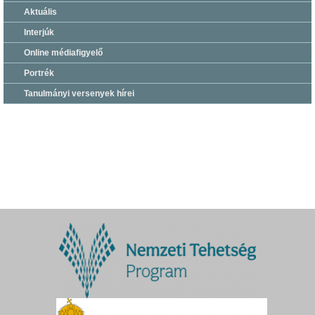
Aktuális
Interjúk
Online médiafigyelő
Portrék
Tanulmányi versenyek hírei