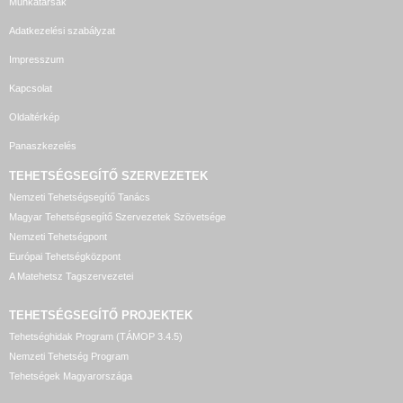
Munkatársak
Adatkezelési szabályzat
Impresszum
Kapcsolat
Oldaltérkép
Panaszkezelés
TEHETSÉGSEGÍTŐ SZERVEZETEK
Nemzeti Tehetségsegítő Tanács
Magyar Tehetségsegítő Szervezetek Szövetsége
Nemzeti Tehetségpont
Európai Tehetségközpont
A Matehetsz Tagszervezetei
TEHETSÉGSEGÍTŐ
PROJEKTEK
Tehetséghidak Program (TÁMOP 3.4.5)
Nemzeti Tehetség Program
Tehetségek Magyarországa