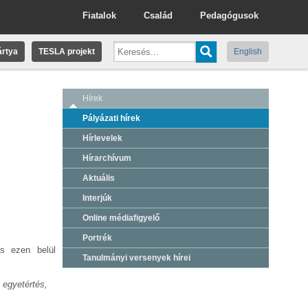
Fiatalok
Család
Pedagógusok
rtya
TESLA projekt
English
Hírek
Pályázati hírek
Hírlevelek
Hírarchívum
Aktuális
Interjúk
Online médiafigyelő
Portrék
és ezen belül
Tanulmányi versenyek hírei
 egyetértés,