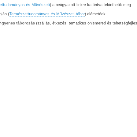
ettudományos és Művészeti
) a beágyazott linkre kattintva tekinthetik meg.
pján (
Természettudományos és Művészeti tábor
) elérhetőek.
ingyenes táborozás
(szállás, étkezés, tematikus önismereti és tehetségfejle