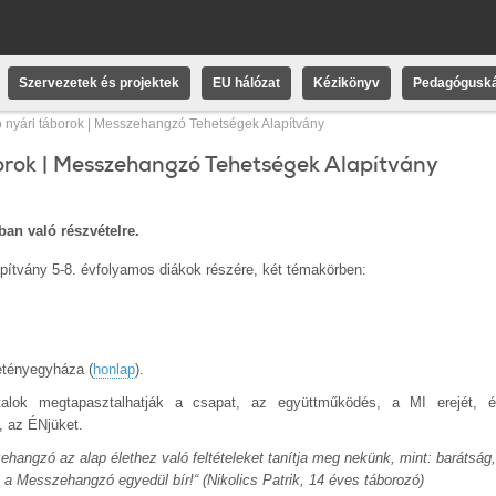
Szervezetek és projektek
EU hálózat
Kézikönyv
Pedagóguská
 nyári táborok | Messzehangzó Tehetségek Alapítvány
orok | Messzehangzó Tehetségek Alapítvány
an való részvételre.
ítvány 5-8. évfolyamos diákok részére, két témakörben:
etényegyháza (
honlap
).
talok megtapasztalhatják a csapat, az együttműködés, a MI erejét, 
t, az ÉNjüket.
ehangzó az alap élethez való feltételeket tanítja meg nekünk, mint: barátság,
 a Messzehangzó egyedül bír!“ (Nikolics Patrik, 14 éves táborozó)