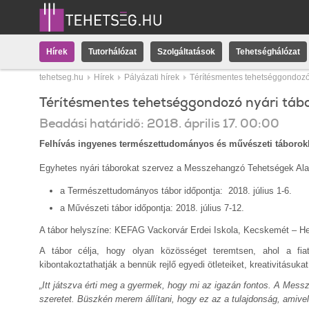
Hírek
Tutorhálózat
Szolgáltatások
Tehetséghálózat
tehetseg.hu
Hírek
Pályázati hírek
Térítésmentes tehetséggondozó
Térítésmentes tehetséggondozó nyári táb
Beadási határidő:
2018.
április
17
.
00:00
Felhívás ingyenes természettudományos és művészeti táborokb
Egyhetes nyári táborokat szervez a Messzehangzó Tehetségek Alap
a Természettudományos tábor időpontja: 2018. július 1-6.
a Művészeti tábor időpontja: 2018. július 7-12.
A tábor helyszíne: KEFAG Vackorvár Erdei Iskola, Kecskemét – H
A tábor célja, hogy olyan közösséget teremtsen, ahol a fia
kibontakoztathatják a bennük rejlő egyedi ötleteiket, kreativitásuka
„Itt játszva érti meg a gyermek, hogy mi az igazán fontos. A Messz
szeretet. Büszkén merem állítani, hogy ez az a tulajdonság, amivel