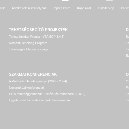
sak
Adatkezelési szabályzat
Impresszum
Kapcsolat
Oldaltérkép
Pana
TEHETSÉGSEGÍTŐ
PROJEKTEK
D
Tehetséghidak Program (TÁMOP 3.4.5)
Bo
Nemzeti Tehetség Program
Fe
Tehetségek Magyarországa
T
Eg
SZAKMAI KONFERENCIÁK
O
A Matehetsz tehetségnapjai (2010 - 2024)
OP
Nemzetközi konferenciák
P
Ez is tehetséggondozás! Elmélet és módszerek (2013)
T
Egyéb, további rendezvények, konferenciák
Te