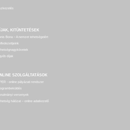
szkezelés
ÍJAK, KITÜNTETÉSEK
nis Bona – A nemzet tehetségeiért
lfedezettjeink
ehetségnagykövetek
yéb díjak
NLINE SZOLGÁLTATÁSOK
ER - online pályázati rendszer
rogrambeküldés
anulmányi versenyek
hetség hálózat – online adatkezelő