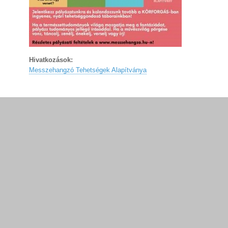
Hivatkozások:
Messzehangzó Tehetségek Alapítványa