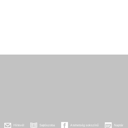
Hírlevél
Sajtószoba
A tehetség sokszínű
Naptár