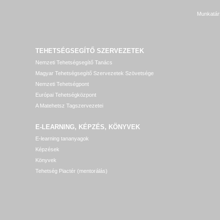
Munkatár
TEHETSÉGSEGÍTŐ SZERVEZETEK
Nemzeti Tehetségsegítő Tanács
Magyar Tehetségsegítő Szervezetek Szövetsége
Nemzeti Tehetségpont
Európai Tehetségközpont
A Matehetsz Tagszervezetei
E-LEARNING, KÉPZÉS, KÖNYVEK
E-learning tananyagok
Képzések
Könyvek
Tehetség Piactér (mentorálás)