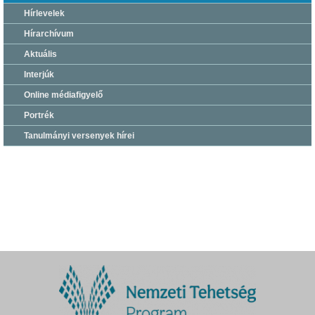
Hírlevelek
Hírarchívum
Aktuális
Interjúk
Online médiafigyelő
Portrék
Tanulmányi versenyek hírei