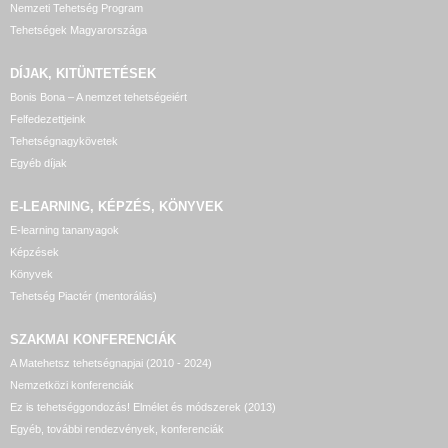
Nemzeti Tehetség Program
Tehetségek Magyarországa
DÍJAK, KITÜNTETÉSEK
Bonis Bona – A nemzet tehetségeiért
Felfedezettjeink
Tehetségnagykövetek
Egyéb díjak
E-LEARNING, KÉPZÉS, KÖNYVEK
E-learning tananyagok
Képzések
Könyvek
Tehetség Piactér (mentorálás)
SZAKMAI KONFERENCIÁK
A Matehetsz tehetségnapjai (2010 - 2024)
Nemzetközi konferenciák
Ez is tehetséggondozás! Elmélet és módszerek (2013)
Egyéb, további rendezvények, konferenciák