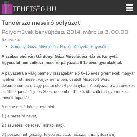
Tündérszó meseíró pályázat
Pályaművek benyújtása:
2014.
március
3
.
00:00
Szervező:
Gárdonyi Géza Művelődési Ház és Könyvtár Egyesület
A székesfehérvári Gárdonyi Géza Művelődési Ház és Könyvtár
Egyesület nemzetközi meseíró pályázata 8-15 éves gyerekeknek
A pályázatra a világ bármely országában élő 8–15 éves gyermekek magyar
nyelven írott meséit várjuk e-mailben, csatolt Microsoft Word
dokumentumban, vagy postai úton 4 példányban. A pályázatra a szervezők
az 1999. január 1-je és 2005. december 31. között született gyermekek
meséit fogadják.
A mese mellé kéretik csatolni:
1.) a meseíró nevét,
2.) születési idejét (év, hónap, nap),
3.) postacímét (ország, település, utca, házszám, irányítószám),