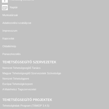
Naptár
Munkatársak
Adatkezelési szabályzat
Impresszum
Kapcsolat
Oldaltérkép
Panaszkezelés
TEHETSÉGSEGÍTŐ SZERVEZETEK
Nemzeti Tehetségsegítő Tanács
Magyar Tehetségsegítő Szervezetek Szövetsége
Nemzeti Tehetségpont
Európai Tehetségközpont
A Matehetsz Tagszervezetei
TEHETSÉGSEGÍTŐ
PROJEKTEK
Tehetséghidak Program (TÁMOP 3.4.5)