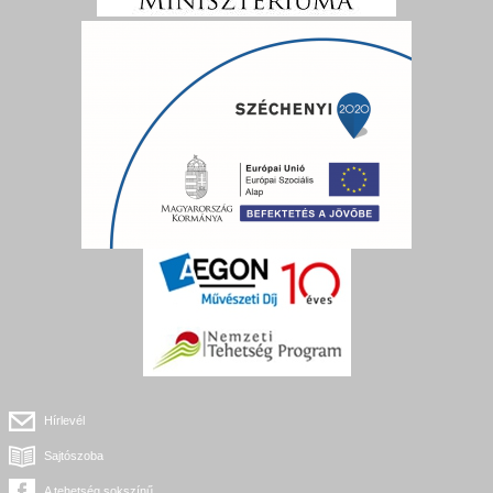
Hírlevél
Sajtószoba
A tehetség sokszínű