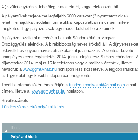
4.) szülei egyikének lehetőleg e-mail címét, vagy telefonszámát!
A pályaművek terjedelme legfeljebb 6000 karakter (3 nyomtatott oldal)
lehet. Témájukkal, irodalmi formájukkal kapcsolatban nincs semmiféle
megkötés. Egy pályázó csak egy mesét küldhet be a zsűrinek.
A pályázat szellemi mecénása Lezsák Sándor költő, a Magyar
Országgyűlés alelnöke. A bírálóbizottság neves írókból áll. A díjnyerteseket
oklevéllel és egyedi művészeti alkotással jutalmazzák. A döntést követő
ünnepélyes eredményhirdetés 2014. június elején lesz Székesfehérváron. A
díjazottakat 2014. május 15-ig telefonon vagy e-mailben értesítik, illetve
névsoruk a
www.ggmuvhaz.hu
honlapon lesz közzétéve. A legjobb írásokat
az Egyesület egy későbbi időpontban megjelenteti.
További információkért érdeklődjön a
tunderszopalyazat@gmail.com
email
címen, illetve a
www.ggmuvhaz.hu
honlapon.
Hivatkozások:
Tündérszó meseíró pályázat kiírás
Hírek
Pályázati hírek