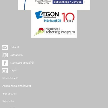
Hírlevél
Sajtószoba
A tehetség sokszínű
Naptár
Munkatársak
Adatkezelési szabályzat
Impresszum
Kapcsolat