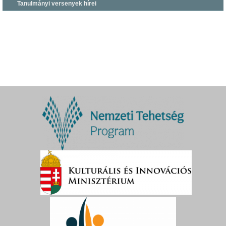
Tanulmányi versenyek hírei