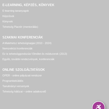
E-LEARNING, KÉPZÉS, KÖNYVEK
E-learning tananyagok
Képzések
Könyvek
Tehetség Piactér (mentorálás)
SZAKMAI KONFERENCIÁK
A Matehetsz tehetségnapjai (2010 - 2024)
Nemzetközi konferenciák
Ez is tehetséggondozás! Elmélet és módszerek (2013)
Egyéb, további rendezvények, konferenciák
ONLINE SZOLGÁLTATÁSOK
OPER - online pályázati rendszer
Programbeküldés
Tanulmányi versenyek
Tehetség hálózat – online adatkezelő