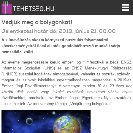
Védjük meg a bolygónkat!
Jelentkezési határidő:
2019.
június
21
.
00:00
A klímaváltozás okozta környezeti pusztulás folyamatairól,
következményeiről fiatal alkotók gondolatébresztő munkáit várja
nemzetközi zsűri
Az évente megrendezésre kerülő emberi jogi filmfesztivál a bécsi ENSZ
Információs Szolgálat (UNIS) és az ENSZ Menekültügyi Főbiztosság
(UNHCR) ausztriai irodájának támogatásával, valamint az osztrák, szlovén,
magyar és szlovák iskolákkal együttműködésben megrendezi a 2019-es
Emberi Jogi Rövidfilmversenyt. A versenyre minden
10 és 20 éves kor
közötti diák önálló vagy iskolai osztályok
nevezését várják olyan
rövidfilmekkel, amelyeket az Emberi Jogok Egyetemes Nyilatkozatának
cikkei ihlettek. Az idei verseny témája: „Védjük meg bolygónkat”.