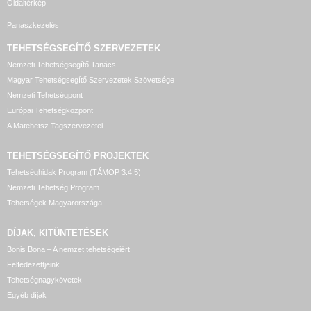
Oldaltérkép
Panaszkezelés
TEHETSÉGSEGÍTŐ SZERVEZETEK
Nemzeti Tehetségsegítő Tanács
Magyar Tehetségsegítő Szervezetek Szövetsége
Nemzeti Tehetségpont
Európai Tehetségközpont
A Matehetsz Tagszervezetei
TEHETSÉGSEGÍTŐ
PROJEKTEK
Tehetséghidak Program (TÁMOP 3.4.5)
Nemzeti Tehetség Program
Tehetségek Magyarországa
DÍJAK, KITÜNTETÉSEK
Bonis Bona – A nemzet tehetségeiért
Felfedezettjeink
Tehetségnagykövetek
Egyéb díjak