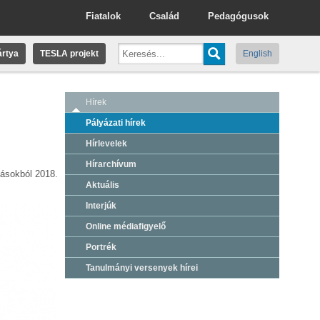
Fiatalok
Család
Pedagógusok
rtya
TESLA projekt
English
Hírek
Pályázati hírek
Hírlevelek
Hírarchívum
tásokból 2018.
Aktuális
Interjúk
Online médiafigyelő
Portrék
Tanulmányi versenyek hírei