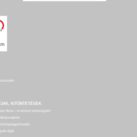
szkezelés
ÍJAK, KITÜNTETÉSEK
nis Bona – A nemzet tehetségeiért
lfedezettjeink
ehetségnagykövetek
yéb díjak