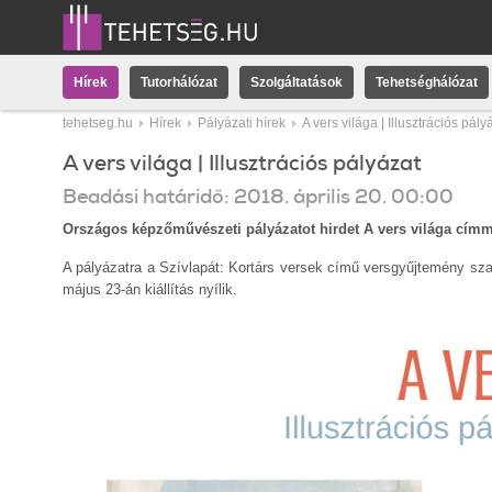
Hírek
Tutorhálózat
Szolgáltatások
Tehetséghálózat
tehetseg.hu
Hírek
Pályázati hírek
A vers világa | Illusztrációs pály
A vers világa | Illusztrációs pályázat
Beadási határidő:
2018.
április
20
.
00:00
Országos képzőművészeti pályázatot hirdet A vers világa címm
A pályázatra a Szívlapát: Kortárs versek című versgyűjtemény szab
május 23-án kiállítás nyílik.