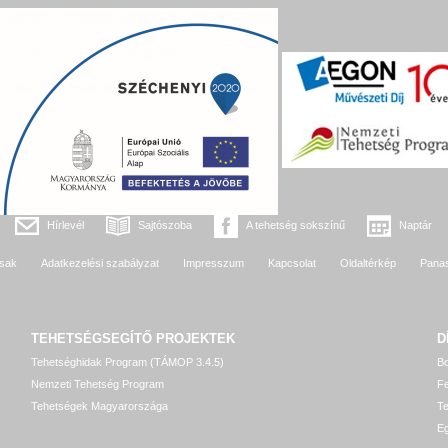
Hírlevél
Sajtószoba
A tehetség sokszínű
Naptár
sak
Adatkezelési szabályzat
Impresszum
Kapcsolat
Oldaltérkép
Pana
TEHETSÉGSEGÍTŐ
PROJEKTEK
D
Tehetséghidak Program (TÁMOP 3.4.5)
Bo
Nemzeti Tehetség Program
Fe
Tehetségek Magyarországa
T
Eg