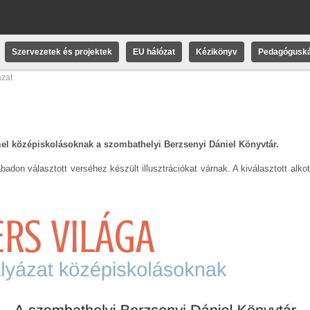
Szervezetek és projektek
EU hálózat
Kézikönyv
Pedagóguská
ázat
el középiskolásoknak a szombathelyi Berzsenyi Dániel Könyvtár.
adon választott verséhez készült illusztrációkat várnak. A kiválasztott alko