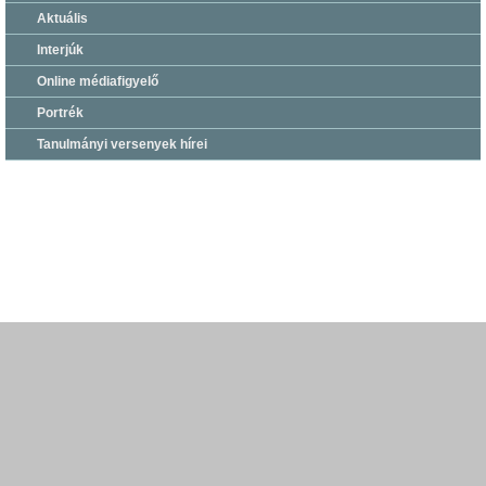
Aktuális
Interjúk
Online médiafigyelő
Portrék
Tanulmányi versenyek hírei