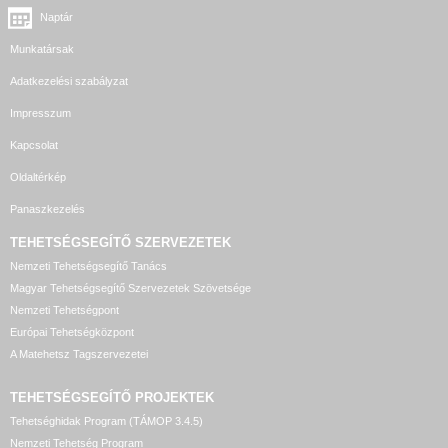
Naptár
Munkatársak
Adatkezelési szabályzat
Impresszum
Kapcsolat
Oldaltérkép
Panaszkezelés
TEHETSÉGSEGÍTŐ SZERVEZETEK
Nemzeti Tehetségsegítő Tanács
Magyar Tehetségsegítő Szervezetek Szövetsége
Nemzeti Tehetségpont
Európai Tehetségközpont
A Matehetsz Tagszervezetei
TEHETSÉGSEGÍTŐ
PROJEKTEK
Tehetséghidak Program (TÁMOP 3.4.5)
Nemzeti Tehetség Program