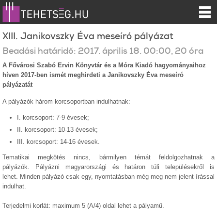
XIII. Janikovszky Éva meseíró pályázat
Beadási határidő:
2017.
április
18
.
00:00
, 20 óra
A Fővárosi Szabó Ervin Könyvtár és a Móra Kiadó hagyományaihoz
híven 2017-ben ismét meghirdeti a Janikovszky Éva meseíró
pályázatát
A pályázók három korcsoportban indulhatnak:
I. korcsoport: 7-9 évesek;
II. korcsoport: 10-13 évesek;
III. korcsoport: 14-16 évesek.
Tematikai megkötés nincs, bármilyen témát feldolgozhatnak a
pályázók. Pályázni magyarországi és határon túli településekről is
lehet. Minden pályázó csak egy, nyomtatásban még meg nem jelent írással
indulhat.
Terjedelmi korlát: maximum 5 (A/4) oldal lehet a pályamű.