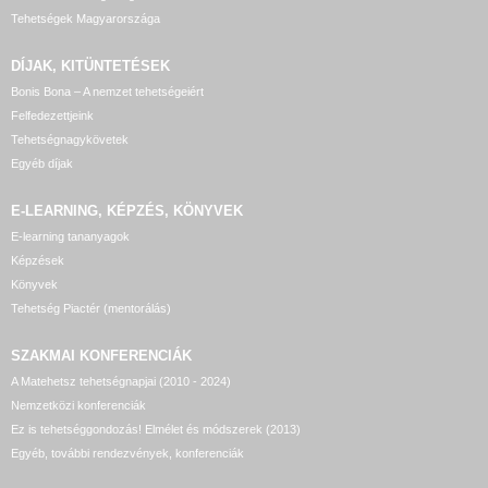
Tehetségek Magyarországa
DÍJAK, KITÜNTETÉSEK
Bonis Bona – A nemzet tehetségeiért
Felfedezettjeink
Tehetségnagykövetek
Egyéb díjak
E-LEARNING, KÉPZÉS, KÖNYVEK
E-learning tananyagok
Képzések
Könyvek
Tehetség Piactér (mentorálás)
SZAKMAI KONFERENCIÁK
A Matehetsz tehetségnapjai (2010 - 2024)
Nemzetközi konferenciák
Ez is tehetséggondozás! Elmélet és módszerek (2013)
Egyéb, további rendezvények, konferenciák