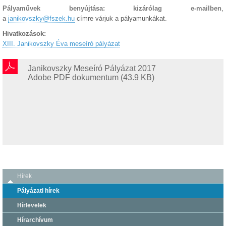
Pályaművek benyújtása:
kizárólag e-mailben
,
a
janikovszky@fszek.hu
címre várjuk a pályamunkákat.
Hivatkozások:
XIII. Janikovszky Éva meseíró pályázat
Janikovszky Meseíró Pályázat 2017
Adobe PDF dokumentum (43.9 KB)
Hírek
Pályázati hírek
Hírlevelek
Hírarchívum