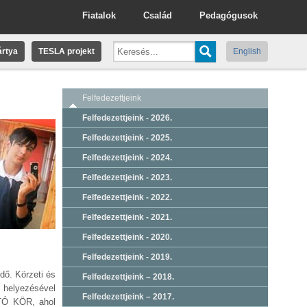
Fiatalok
Család
Pedagógusok
rtya
TESLA projekt
English
Felfedezettjeink
Felfedezettjeink - 2026.
Felfedezettjeink - 2025.
Felfedezettjeink - 2024.
Felfedezettjeink - 2023.
Felfedezettjeink - 2022.
Felfedezettjeink - 2021.
Felfedezettjeink - 2020.
Felfedezettjeink - 2019.
dő. Körzeti és
Felfedezettjeink – 2018.
ő helyezésével
Felfedezettjeink – 2017.
-TÓ KÖR, ahol