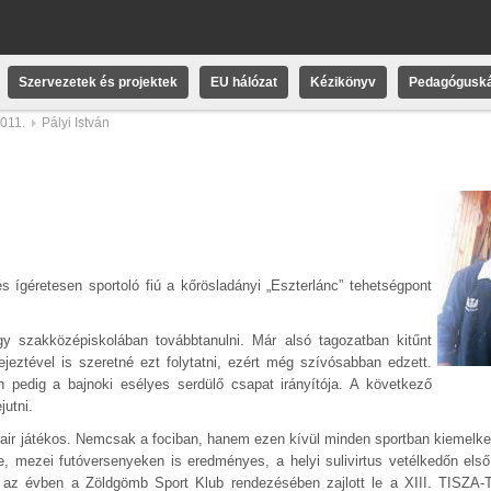
Szervezetek és projektek
EU hálózat
Kézikönyv
Pedagóguská
2011.
Pályi István
 ígéretesen sportoló fiú a kőrösladányi „Eszterlánc” tehetségpont
gy szakközépiskolában továbbtanulni. Már alsó tagozatban kitűnt
ejeztével is szeretné ezt folytatni, ezért még szívósabban edzett.
 pedig a bajnoki esélyes serdülő csapat irányítója. A következő
utni.
, fair játékos. Nemcsak a fociban, hanem ezen kívül minden sportban kiemelke
e, mezei futóversenyeken is eredményes, a helyi sulivirtus vetélkedőn els
 az évben a Zöldgömb Sport Klub rendezésében zajlott le a XIII. TISZA