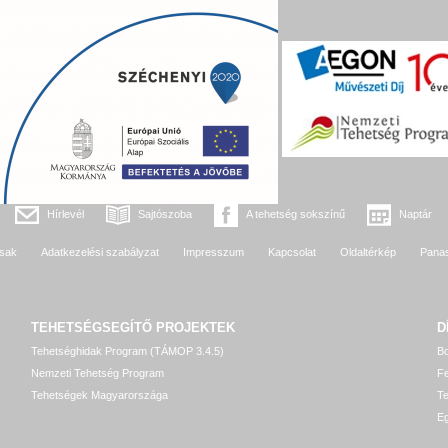
Hírlevél
Sajtószoba
A tehetség sokszínű
Naptár
sak
Adatkezelési szabályzat
Impresszum
Kapcsolat
Oldaltérkép
Pana
TEHETSÉGSEGÍTŐ
PROJEKTEK
D
Tehetséghidak Program (TÁMOP 3.4.5)
Bo
Nemzeti Tehetség Program
Fe
Tehetségek Magyarországa
T
Eg