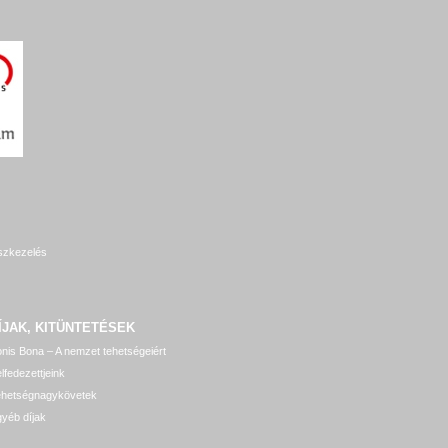
szkezelés
ÍJAK, KITÜNTETÉSEK
nis Bona – A nemzet tehetségeiért
lfedezettjeink
ehetségnagykövetek
yéb díjak