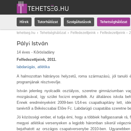
Hírek
Tutorhálózat
Szolgáltatások
Tehetséghálózat
tehetseg.hu
Tehetséghálózat
Felfedezettjeink
Felfedezettjeink – 
Pályi István
14 éves - Kőrösladány
Felfedezettjeink, 2011.
labdarúgás, atlétika
A halmozottan hátrányos helyzetű, roma származású, jól tanuló és
programjának résztvevője.
István jelenleg nyolcadik osztályos, szeretne gimnáziumban va
mozgásával, így szülei focizni engedték. Az általános iskola bef
Ennek eredményeként 2009-ben U14-es csapatkapitány lett, idén
tanévtől a Békéscsabai Előre Fc. Labdarúgó csapatába szeretne bej
Jó közösségi ember, el tudja érni, hogy a többiek hallgassanak rá
megyei atlétikai versenyeken a legjobb háromban sikerül végezni
bejuthatott az országos csapatversenybe 2010-ben. Ugyanebben