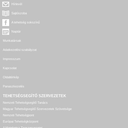
Hírlevél
Sajtószoba
A tehetség sokszínű
Naptár
Munkatársak
Adatkezelési szabályzat
Impresszum
Kapcsolat
Oldaltérkép
Panaszkezelés
TEHETSÉGSEGÍTŐ SZERVEZETEK
Nemzeti Tehetségsegítő Tanács
Magyar Tehetségsegítő Szervezetek Szövetsége
Nemzeti Tehetségpont
Európai Tehetségközpont
A Matehetsz Tagszervezetei