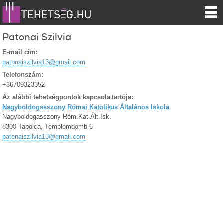
Patonai Szilvia
E-mail cím:
patonaiszilvia13@gmail.com
Telefonszám:
+36709323352
Az alábbi tehetségpontok kapcsolattartója:
Nagyboldogasszony Római Katolikus Általános Iskola
Nagyboldogasszony Róm.Kat.Ált.Isk.
8300 Tapolca, Templomdomb 6
patonaiszilvia13@gmail.com