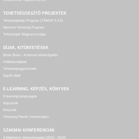
TEHETSÉGSEGÍTŐ
PROJEKTEK
Tehetséghidak Program (TÁMOP 3.4.5)
Nemzeti Tehetség Program
Tehetségek Magyarországa
DÍJAK, KITÜNTETÉSEK
Bonis Bona – A nemzet tehetségeiért
Felfedezettjeink
Tehetségnagykövetek
Egyéb díjak
E-LEARNING, KÉPZÉS, KÖNYVEK
E-learning tananyagok
Képzések
Könyvek
Tehetség Piactér (mentorálás)
SZAKMAI KONFERENCIÁK
A Matehetsz tehetségnapjai (2010 - 2024)