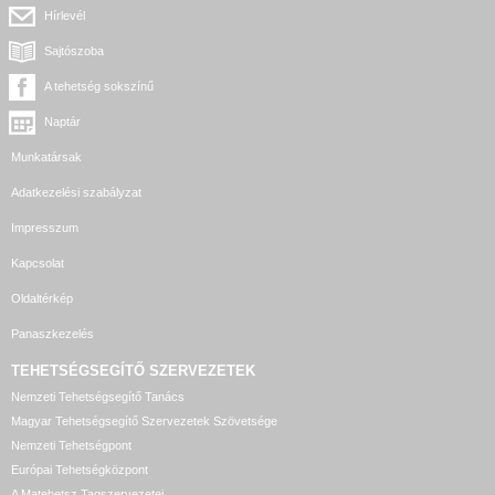
Hírlevél
Sajtószoba
A tehetség sokszínű
Naptár
Munkatársak
Adatkezelési szabályzat
Impresszum
Kapcsolat
Oldaltérkép
Panaszkezelés
TEHETSÉGSEGÍTŐ SZERVEZETEK
Nemzeti Tehetségsegítő Tanács
Magyar Tehetségsegítő Szervezetek Szövetsége
Nemzeti Tehetségpont
Európai Tehetségközpont
A Matehetsz Tagszervezetei