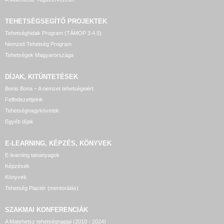
TEHETSÉGSEGÍTŐ
PROJEKTEK
Tehetséghidak Program (TÁMOP 3.4.5)
Nemzeti Tehetség Program
Tehetségek Magyarországa
DÍJAK, KITÜNTETÉSEK
Bonis Bona – A nemzet tehetségeiért
Felfedezettjeink
Tehetségnagykövetek
Egyéb díjak
E-LEARNING, KÉPZÉS, KÖNYVEK
E-learning tananyagok
Képzések
Könyvek
Tehetség Piactér (mentorálás)
SZAKMAI KONFERENCIÁK
A Matehetsz tehetségnapjai (2010 - 2024)