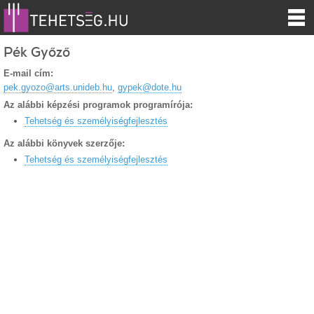
Pék Győző
E-mail cím:
pek.gyozo@arts.unideb.hu
,
gypek@dote.hu
Az alábbi képzési programok programírója:
Tehetség és személyiségfejlesztés
Az alábbi könyvek szerzője:
Tehetség és személyiségfejlesztés