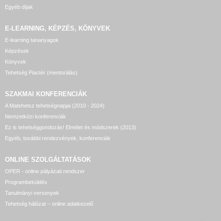
Egyéb díjak
E-LEARNING, KÉPZÉS, KÖNYVEK
E-learning tananyagok
Képzések
Könyvek
Tehetség Piactér (mentorálás)
SZAKMAI KONFERENCIÁK
A Matehetsz tehetségnapjai (2010 - 2024)
Nemzetközi konferenciák
Ez is tehetséggondozás! Elmélet és módszerek (2013)
Egyéb, további rendezvények, konferenciák
ONLINE SZOLGÁLTATÁSOK
OPER - online pályázati rendszer
Programbeküldés
Tanulmányi versenyek
Tehetség hálózat – online adatkezelő