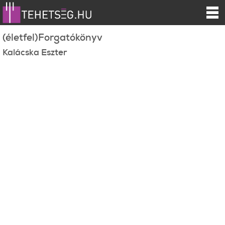
(életfel)Forgatókönyv
Kalácska Eszter