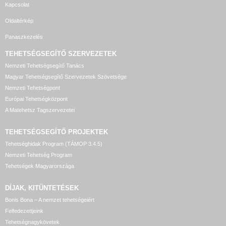
Kapcsolat
Oldaltérkép
Panaszkezelés
TEHETSÉGSEGÍTŐ SZERVEZETEK
Nemzeti Tehetségsegítő Tanács
Magyar Tehetségsegítő Szervezetek Szövetsége
Nemzeti Tehetségpont
Európai Tehetségközpont
A Matehetsz Tagszervezetei
TEHETSÉGSEGÍTŐ
PROJEKTEK
Tehetséghidak Program (TÁMOP 3.4.5)
Nemzeti Tehetség Program
Tehetségek Magyarországa
DÍJAK, KITÜNTETÉSEK
Bonis Bona – A nemzet tehetségeiért
Felfedezettjeink
Tehetségnagykövetek