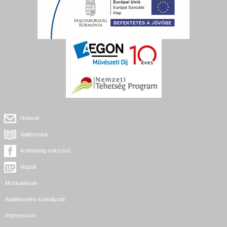
Hírlevél
Sajtószoba
A tehetség sokszínű
Naptár
Munkatársak
Adatkezelési szabályzat
Impresszum