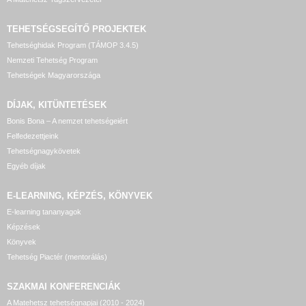
TEHETSÉGSEGÍTŐ
PROJEKTEK
Tehetséghidak Program (TÁMOP 3.4.5)
Nemzeti Tehetség Program
Tehetségek Magyarországa
DÍJAK, KITÜNTETÉSEK
Bonis Bona – A nemzet tehetségeiért
Felfedezettjeink
Tehetségnagykövetek
Egyéb díjak
E-LEARNING, KÉPZÉS, KÖNYVEK
E-learning tananyagok
Képzések
Könyvek
Tehetség Piactér (mentorálás)
SZAKMAI KONFERENCIÁK
A Matehetsz tehetségnapjai (2010 - 2024)