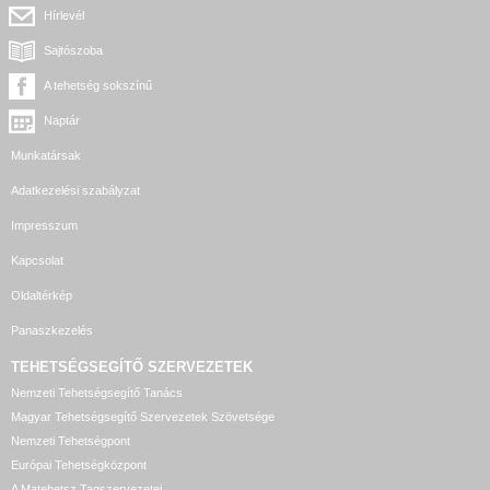
Hírlevél
Sajtószoba
A tehetség sokszínű
Naptár
Munkatársak
Adatkezelési szabályzat
Impresszum
Kapcsolat
Oldaltérkép
Panaszkezelés
TEHETSÉGSEGÍTŐ SZERVEZETEK
Nemzeti Tehetségsegítő Tanács
Magyar Tehetségsegítő Szervezetek Szövetsége
Nemzeti Tehetségpont
Európai Tehetségközpont
A Matehetsz Tagszervezetei