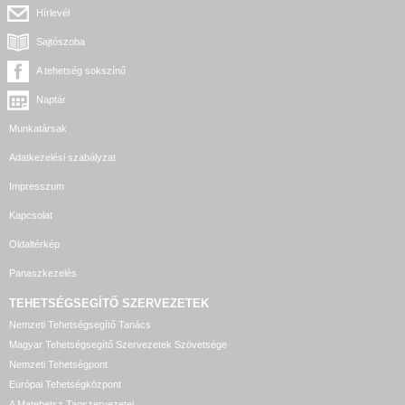
Hírlevél
Sajtószoba
A tehetség sokszínű
Naptár
Munkatársak
Adatkezelési szabályzat
Impresszum
Kapcsolat
Oldaltérkép
Panaszkezelés
TEHETSÉGSEGÍTŐ SZERVEZETEK
Nemzeti Tehetségsegítő Tanács
Magyar Tehetségsegítő Szervezetek Szövetsége
Nemzeti Tehetségpont
Európai Tehetségközpont
A Matehetsz Tagszervezetei