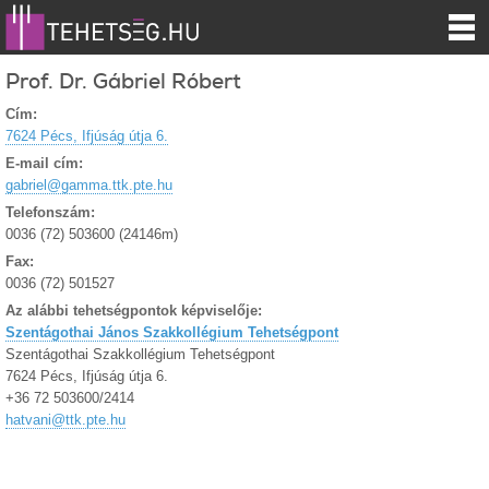
Prof. Dr. Gábriel Róbert
Cím:
7624 Pécs, Ifjúság útja 6.
E-mail cím:
gabriel@gamma.ttk.pte.hu
Telefonszám:
0036 (72) 503600 (24146m)
Fax:
0036 (72) 501527
Az alábbi tehetségpontok képviselője:
Szentágothai János Szakkollégium Tehetségpont
Szentágothai Szakkollégium Tehetségpont
7624 Pécs, Ifjúság útja 6.
+36 72 503600/2414
hatvani@ttk.pte.hu