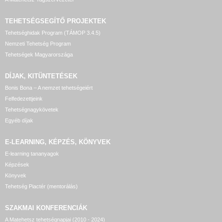
TEHETSÉGSEGÍTŐ
PROJEKTEK
Tehetséghidak Program (TÁMOP 3.4.5)
Nemzeti Tehetség Program
Tehetségek Magyarországa
DÍJAK, KITÜNTETÉSEK
Bonis Bona – A nemzet tehetségeiért
Felfedezettjeink
Tehetségnagykövetek
Egyéb díjak
E-LEARNING, KÉPZÉS, KÖNYVEK
E-learning tananyagok
Képzések
Könyvek
Tehetség Piactér (mentorálás)
SZAKMAI KONFERENCIÁK
A Matehetsz tehetségnapjai (2010 - 2024)