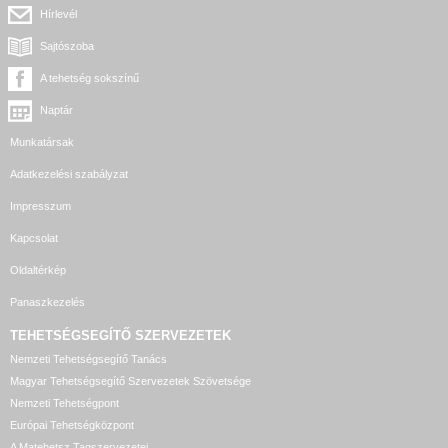
Hírlevél
Sajtószoba
A tehetség sokszínű
Naptár
Munkatársak
Adatkezelési szabályzat
Impresszum
Kapcsolat
Oldaltérkép
Panaszkezelés
TEHETSÉGSEGÍTŐ SZERVEZETEK
Nemzeti Tehetségsegítő Tanács
Magyar Tehetségsegítő Szervezetek Szövetsége
Nemzeti Tehetségpont
Európai Tehetségközpont
A Matehetsz Tagszervezetei