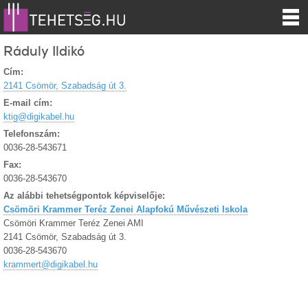
Ráduly Ildikó
Cím:
2141 Csömör, Szabadság út 3.
E-mail cím:
ktig@digikabel.hu
Telefonszám:
0036-28-543671
Fax:
0036-28-543670
Az alábbi tehetségpontok képviselője:
Csömöri Krammer Teréz Zenei Alapfokú Művészeti Iskola
Csömöri Krammer Teréz Zenei AMI
2141 Csömör, Szabadság út 3.
0036-28-543670
krammert@digikabel.hu