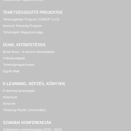
TEHETSÉGSEGÍTŐ
PROJEKTEK
Tehetséghidak Program (TÁMOP 3.4.5)
Nemzeti Tehetség Program
Tehetségek Magyarországa
DÍJAK, KITÜNTETÉSEK
Bonis Bona – A nemzet tehetségeiért
Felfedezettjeink
Tehetségnagykövetek
Egyéb díjak
E-LEARNING, KÉPZÉS, KÖNYVEK
E-learning tananyagok
Képzések
Könyvek
Tehetség Piactér (mentorálás)
SZAKMAI KONFERENCIÁK
A Matehetsz tehetségnapjai (2010 - 2024)