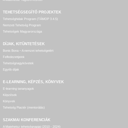
TEHETSÉGSEGÍTŐ
PROJEKTEK
Tehetséghidak Program (TÁMOP 3.4.5)
Nemzeti Tehetség Program
Tehetségek Magyarországa
DÍJAK, KITÜNTETÉSEK
Bonis Bona – A nemzet tehetségeiért
Felfedezettjeink
Tehetségnagykövetek
Egyéb díjak
E-LEARNING, KÉPZÉS, KÖNYVEK
E-learning tananyagok
Képzések
Könyvek
Tehetség Piactér (mentorálás)
SZAKMAI KONFERENCIÁK
A Matehetsz tehetségnapjai (2010 - 2024)