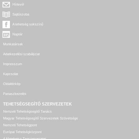
Hírlevél
Sajtószoba
A tehetség sokszínű
Naptár
Munkatársak
Adatkezelési szabályzat
Impresszum
Kapcsolat
Oldaltérkép
Panaszkezelés
TEHETSÉGSEGÍTŐ SZERVEZETEK
Nemzeti Tehetségsegítő Tanács
Magyar Tehetségsegítő Szervezetek Szövetsége
Nemzeti Tehetségpont
Európai Tehetségközpont
A Matehetsz Tagszervezetei