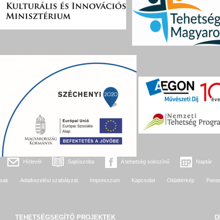
Hírlevél
Sajtószoba
A tehetség sokszínű
Naptár
sak
Adatkezelési szabályzat
Impresszum
Kapcsolat
Oldaltérkép
Pana
TEHETSÉGSEGÍTŐ
PROJEKTEK
D