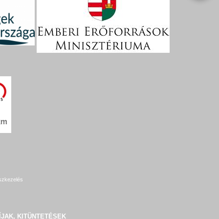
szkezelés
ÍJAK, KITÜNTETÉSEK