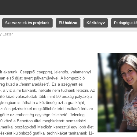
Szervezetek és projektek
EU hálózat
Kézikönyv
Pedagóguská
y Eszter
 akarunk: Cseppről cseppre), jelentős, valamennyi
ában első díjat nyert pályaművével. A kompozíció
ereg küzd a „fennmaradásért”. Ez a szégyent és
-, a víz a mi bárkánk, nélküle nem tudnánk létezni. Az
llító közé választották több mint 50 ország pályázója
kongban is láthatta a közönség azt a grafikáját,
ális jelzésekkel megkülönböztetett vallású férfiarc
ögötte az emberiség egysége fellelhető. Jelenleg
00 közé a Benetton által meghirdetett nemzetközi
-Amerikai országokból Mexikón keresztül egy jobb élet
sként különböző grafikai technikákat tanítanánk 11-