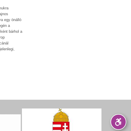
mukra
ajnos
va egy önálló
égén a
ként bárhol a
rop
cánál
elenlegi,