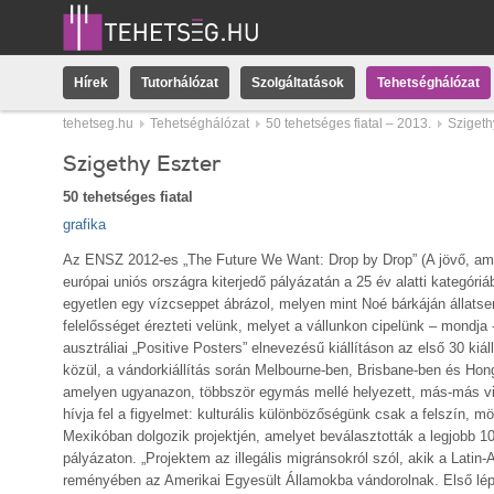
Hírek
Tutorhálózat
Szolgáltatások
Tehetséghálózat
tehetseg.hu
Tehetséghálózat
50 tehetséges fiatal – 2013.
Szigeth
Szigethy Eszter
50 tehetséges fiatal
grafika
Az ENSZ 2012-es „The Future We Want: Drop by Drop” (A jövő, amit
európai uniós országra kiterjedő pályázatán a 25 év alatti kategóri
egyetlen egy vízcseppet ábrázol, melyen mint Noé bárkáján állats
felelősséget érezteti velünk, melyet a vállunkon cipelünk – mondja 
ausztráliai „Positive Posters” elnevezésű kiállításon az első 30 kiá
közül, a vándorkiállítás során Melbourne-ben, Brisbane-ben és Hong
amelyen ugyanazon, többször egymás mellé helyezett, más-más vizu
hívja fel a figyelmet: kulturális különbözőségünk csak a felszín, m
Mexikóban dolgozik projektjén, amelyet beválasztották a legjobb 1
pályázaton. „Projektem az illegális migránsokról szól, akik a Latin
reményében az Amerikai Egyesült Államokba vándorolnak. Első lépé