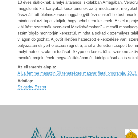
13 éves diákoknak a helyi általános iskolákban Arriagában, Veracruz
megjelenítő kis kártyákat készítenének az új módszerrel, melyek
összeállított élelmiszercsomaggal együttérzésünkről biztosítanán
mindenhol azt tapasztalják, hogy sehol sem kellenek. Ezzel a projek
kiállítást szeretnék szervezni Mexikóvárosban” – meséli mosolyog
számítógép monitorján keresztül, mintha a sokadik személyes talá
világon dolgozhat. A jövőt illetően határozott elképzelése van: sz
pályázatán elnyert olaszországi útra, ahol a Benetton csoport komm
mélyítheti el szakmai tudását. Skype-on keresztül is szeretne akt
mexikói projektjének megvalósításában és kidolgozásában is sokat
Az elismerés alapja:
A La femme magazin 50 tehetséges magyar fiatal programja, 2013.
Adatlap:
Szigethy Eszter