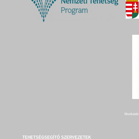
Munkatár
TEHETSÉGSEGÍTŐ SZERVEZETEK