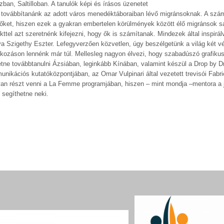
ban, Saltilloban. A tanulók képi és írásos üzenetet
et továbbítanánk az adott város menedéktáboraiban lévő migránsoknak. A szá
k őket, hiszen ezek a gyakran embertelen körülmények között élő migránsok s
ttel azt szeretnénk kifejezni, hogy ők is számítanak. Mindezek által inspirál
va Szigethy Eszter. Lefegyverzően közvetlen, úgy beszélgetünk a világ két v
lkozáson lennénk már túl. Mellesleg nagyon élvezi, hogy szabadúszó grafikus
eretne továbbtanulni Ázsiában, leginkább Kínában, valamint készül a Drop by D
unikációs kutatóközpontjában, az Omar Vulpinari által vezetett trevisói Fabri
ívan részt venni a La Femme programjában, hiszen – mint mondja –mentora a j
 segíthetne neki.