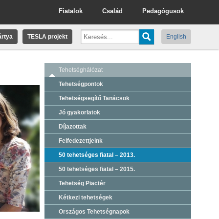
Fiatalok
Család
Pedagógusok
rtya
TESLA projekt
English
Tehetséghálózat
Tehetségpontok
Tehetségsegítő Tanácsok
Jó gyakorlatok
Díjazottak
Felfedezettjeink
50 tehetséges fiatal – 2013.
50 tehetséges fiatal – 2015.
Tehetség Piactér
Kétkezi tehetségek
Országos Tehetségnapok