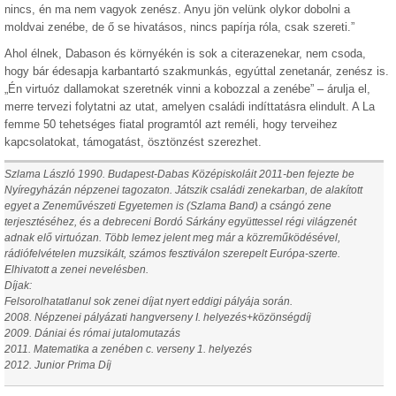
nincs, én ma nem vagyok zenész. Anyu jön velünk olykor dobolni a
moldvai zenébe, de ő se hivatásos, nincs papírja róla, csak szereti.”
Ahol élnek, Dabason és környékén is sok a citerazenekar, nem csoda,
hogy bár édesapja karbantartó szakmunkás, egyúttal zenetanár, zenész is.
„Én virtuóz dallamokat szeretnék vinni a kobozzal a zenébe” – árulja el,
merre tervezi folytatni az utat, amelyen családi indíttatásra elindult. A La
femme 50 tehetséges fiatal programtól azt reméli, hogy terveihez
kapcsolatokat, támogatást, ösztönzést szerezhet.
Szlama László 1990. Budapest-Dabas Középiskoláit 2011-ben fejezte be
Nyíregyházán népzenei tagozaton. Játszik családi zenekarban, de alakított
egyet a Zeneművészeti Egyetemen is (Szlama Band) a csángó zene
terjesztéséhez, és a debreceni Bordó Sárkány együttessel régi világzenét
adnak elő virtuózan. Több lemez jelent meg már a közreműködésével,
rádiófelvételen muzsikált, számos fesztiválon szerepelt Európa-szerte.
Elhivatott a zenei nevelésben.
Díjak:
Felsorolhatatlanul sok zenei díjat nyert eddigi pályája során.
2008. Népzenei pályázati hangverseny I. helyezés+közönségdíj
2009. Dániai és római jutalomutazás
2011. Matematika a zenében c. verseny 1. helyezés
2012. Junior Prima Díj