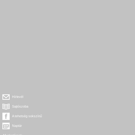
Hírlevél
Sajtószoba
A tehetség sokszínű
Naptár