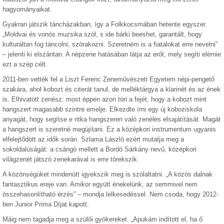
hagyományaikat.
Gyakran játszik táncházakban, így a Folkkocsmában hetente egyszer.
„Moldvai és vonós muzsika szól, s ide bárki beeshet, garantált, hogy
kulturáltan fog táncolni, szórakozni. Szeretném is a fiatalokat erre nevelni”
– jelenti ki elszántan. A népzene hatásában látja az erőt, mely segíti elérnie
ezt a szép célt.
2011-ben vették fel a Liszt Ferenc Zeneművészeti Egyetem népi-pengető
szakára, ahol kobozt és citerát tanul, de melléktárgya a klarinét és az ének
is. Elhivatott zenész: most éppen azon töri a fejét, hogy a kobozt mint
hangszert magasabb szintre emelje. Elkezdte írni egy új koboziskola
anyagát, hogy segítse e ritka hangszeren való zenélés elsajátítását. Magát
a hangszert is szeretné megújítani. Ez a középkori instrumentum ugyanis
elfelejtődött az idők során. Szlama László ezért mutatja meg a
sokoldalúságát: a csángó mellett a Bordó Sárkány nevű, középkori
világzenét játszó zenekarával is erre törekszik.
A közönségüket mindenütt igyekszik meg is szólaltatni. „A közös dalnak
fantasztikus ereje van. Amikor együtt énekelünk, az semmivel nem
összehasonlítható érzés” – mondja lelkesedéssel. Nem csoda, hogy 2012-
ben Junior Prima Díjat kapott.
Máig nem tagadja meg a szülői gyökereket. „Apukám indított el, ha ő