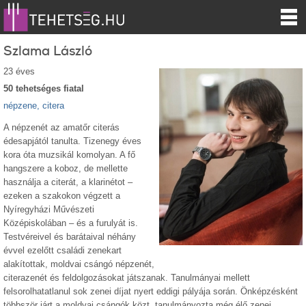
Szlama László
23 éves
50 tehetséges fiatal
népzene, citera
A népzenét az amatőr citerás
édesapjától tanulta. Tizenegy éves
kora óta muzsikál komolyan. A fő
hangszere a koboz, de mellette
használja a citerát, a klarinétot –
ezeken a szakokon végzett a
Nyíregyházi Művészeti
Középiskolában – és a furulyát is.
Testvéreivel és barátaival néhány
évvel ezelőtt családi zenekart
alakítottak, moldvai csángó népzenét,
citerazenét és feldolgozásokat játszanak. Tanulmányai mellett
felsorolhatatlanul sok zenei díjat nyert eddigi pályája során. Önképzésként
többször járt a moldvai csángók közt, tanulmányozta még élő zenei