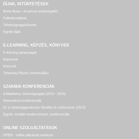
DÍJAK, KITÜNTETÉSEK
Bonis Bona – A nemzet tehetségeiért
Felfedezettjeink
Tehetségnagykövetek
Egyéb díjak
E-LEARNING, KÉPZÉS, KÖNYVEK
E-learning tananyagok
Képzések
Könyvek
Tehetség Piactér (mentorálás)
SZAKMAI KONFERENCIÁK
A Matehetsz tehetségnapjai (2010 - 2024)
Nemzetközi konferenciák
Ez is tehetséggondozás! Elmélet és módszerek (2013)
Egyéb, további rendezvények, konferenciák
ONLINE SZOLGÁLTATÁSOK
OPER - online pályázati rendszer