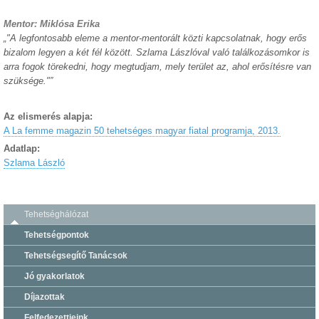
Mentor: Miklósa Erika
„"A legfontosabb eleme a mentor-mentorált közti kapcsolatnak, hogy erős
bizalom legyen a két fél között. Szlama Lászlóval való találkozásomkor is
arra fogok törekedni, hogy megtudjam, mely terület az, ahol erősítésre van
szüksége."”
Az elismerés alapja:
A La femme magazin 50 tehetséges magyar fiatal programja, 2013.
Adatlap:
Szlama László
Tehetséghálózat
Tehetségpontok
Tehetségsegítő Tanácsok
Jó gyakorlatok
Díjazottak
Felfedezettjeink