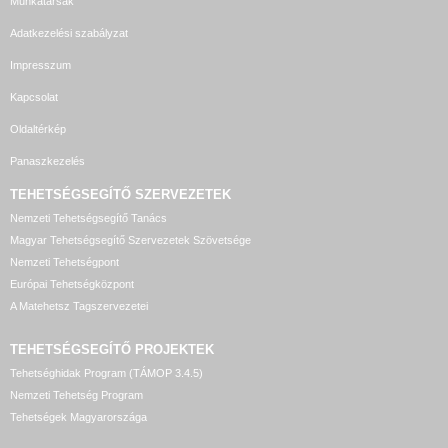
Munkatársak
Adatkezelési szabályzat
Impresszum
Kapcsolat
Oldaltérkép
Panaszkezelés
TEHETSÉGSEGÍTŐ SZERVEZETEK
Nemzeti Tehetségsegítő Tanács
Magyar Tehetségsegítő Szervezetek Szövetsége
Nemzeti Tehetségpont
Európai Tehetségközpont
A Matehetsz Tagszervezetei
TEHETSÉGSEGÍTŐ
PROJEKTEK
Tehetséghidak Program (TÁMOP 3.4.5)
Nemzeti Tehetség Program
Tehetségek Magyarországa