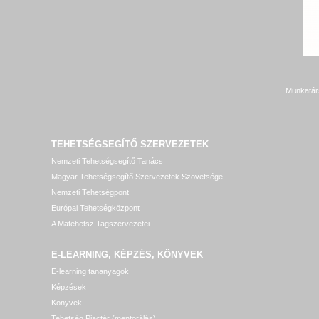
Munkatár
TEHETSÉGSEGÍTŐ SZERVEZETEK
Nemzeti Tehetségsegítő Tanács
Magyar Tehetségsegítő Szervezetek Szövetsége
Nemzeti Tehetségpont
Európai Tehetségközpont
A Matehetsz Tagszervezetei
E-LEARNING, KÉPZÉS, KÖNYVEK
E-learning tananyagok
Képzések
Könyvek
Tehetség Piactér (mentorálás)