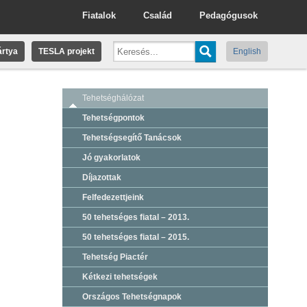
Fiatalok
Család
Pedagógusok
rtya
TESLA projekt
English
Tehetséghálózat
Tehetségpontok
Tehetségsegítő Tanácsok
Jó gyakorlatok
Díjazottak
Felfedezettjeink
50 tehetséges fiatal – 2013.
50 tehetséges fiatal – 2015.
Tehetség Piactér
Kétkezi tehetségek
Országos Tehetségnapok