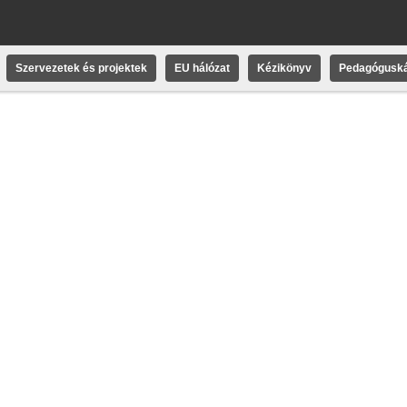
Szervezetek és projektek
EU hálózat
Kézikönyv
Pedagóguská