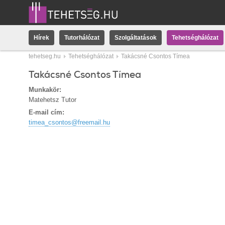
Hírek
Tutorhálózat
Szolgáltatások
Tehetséghálózat
tehetseg.hu
Tehetséghálózat
Takácsné Csontos Tímea
Takácsné Csontos Tímea
Munkakör:
Matehetsz Tutor
E-mail cím:
timea_csontos@freemail.hu