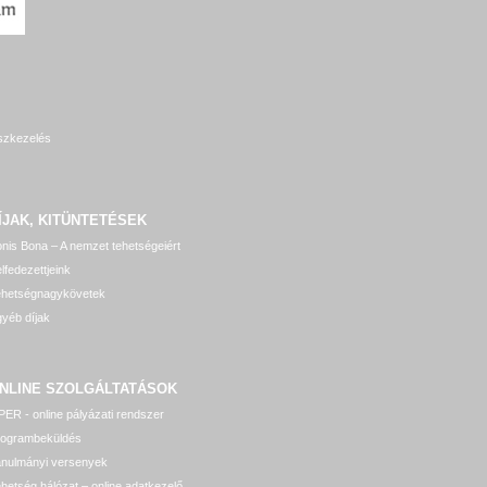
szkezelés
ÍJAK, KITÜNTETÉSEK
nis Bona – A nemzet tehetségeiért
lfedezettjeink
ehetségnagykövetek
yéb díjak
NLINE SZOLGÁLTATÁSOK
ER - online pályázati rendszer
rogrambeküldés
anulmányi versenyek
hetség hálózat – online adatkezelő