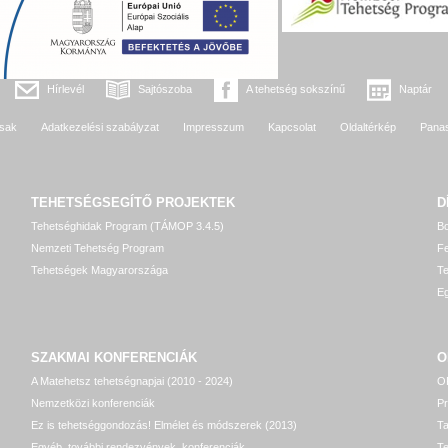
Hírlevél
Sajtószoba
A tehetség sokszínű
Naptár
sak
Adatkezelési szabályzat
Impresszum
Kapcsolat
Oldaltérkép
Pana
TEHETSÉGSEGÍTŐ
PROJEKTEK
D
Tehetséghidak Program (TÁMOP 3.4.5)
Bo
Nemzeti Tehetség Program
Fe
Tehetségek Magyarországa
T
Eg
SZAKMAI KONFERENCIÁK
O
A Matehetsz tehetségnapjai (2010 - 2024)
OP
Nemzetközi konferenciák
P
Ez is tehetséggondozás! Elmélet és módszerek (2013)
T
Egyéb, további rendezvények, konferenciák
Te