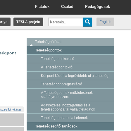
Fiatalok
Család
Pedagógusok
rtya
TESLA projekt
English
Tehetséghálózat
Tehetségpontok
tségpont
Tehetségpont kereső
A Tehetségpontokról
Két pont között a legrövidebb út a tehetség
Tehetségpont-regisztráció
A Tehetségpontok működésének
szabályrendszere
Adatkezelési hozzájárulás és a
tehetségpont által vállalt feladatok
szes kinyitása
Tehetségpont arculati elemek
Tehetségsegítő Tanácsok