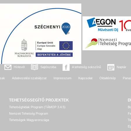
Hírlevél
Sajtószoba
A tehetség sokszínű
Naptár
sak
Adatkezelési szabályzat
Impresszum
Kapcsolat
Oldaltérkép
Pana
TEHETSÉGSEGÍTŐ
PROJEKTEK
D
Tehetséghidak Program (TÁMOP 3.4.5)
Bo
Nemzeti Tehetség Program
Fe
Tehetségek Magyarországa
T
Eg