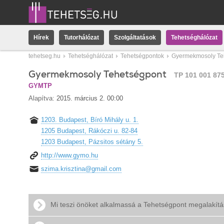
Hírek
Tutorhálózat
Szolgáltatások
Tehetséghálózat
tehetseg.hu
Tehetséghálózat
Tehetségpontok
Gyermekmosoly Te
Gyermekmosoly Tehetségpont
TP 101 001 87
GYMTP
Alapítva:
2015. március 2. 00:00
1203. Budapest, Bíró Mihály u. 1.
1205 Budapest, Rákóczi u. 82-84
1203 Budapest, Pázsitos sétány 5.
http://www.gymo.hu
szima.krisztina@gmail.com
Mi teszi önöket alkalmassá a Tehetségpont megalakít