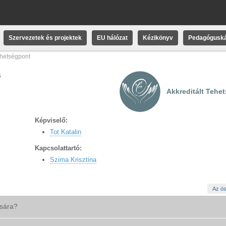
Szervezetek és projektek
EU hálózat
Kézikönyv
Pedagóguská
hetségpont
5
Akkreditált Tehe
Képviselő:
Tot Katalin
Kapcsolattartó:
Szima Krisztina
Az ös
ására?