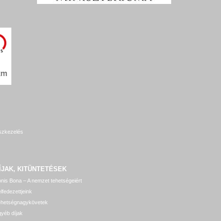
szkezelés
ÍJAK, KITÜNTETÉSEK
nis Bona – A nemzet tehetségeiért
lfedezettjeink
ehetségnagykövetek
yéb díjak