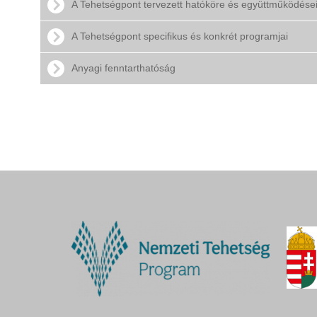
A Tehetségpont tervezett hatóköre és együttműködése
A Tehetségpont specifikus és konkrét programjai
Anyagi fenntarthatóság