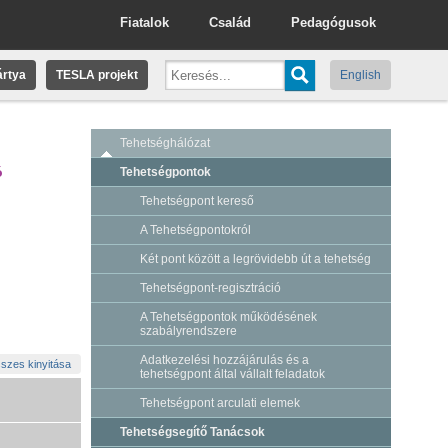
Fiatalok
Család
Pedagógusok
rtya
TESLA projekt
English
Tehetséghálózat
ó
Tehetségpontok
Tehetségpont kereső
A Tehetségpontokról
Két pont között a legrövidebb út a tehetség
Tehetségpont-regisztráció
A Tehetségpontok működésének
szabályrendszere
Adatkezelési hozzájárulás és a
szes kinyitása
tehetségpont által vállalt feladatok
Tehetségpont arculati elemek
Tehetségsegítő Tanácsok