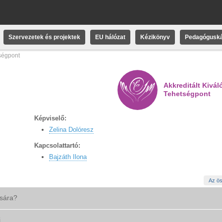
Szervezetek és projektek
EU hálózat
Kézikönyv
Pedagóguská
ségpont
Akkreditált Kivál
Tehetségpont
Képviselő:
Zelina Dolóresz
Kapcsolattartó:
Bajzáth Ilona
Az ös
ására?
i