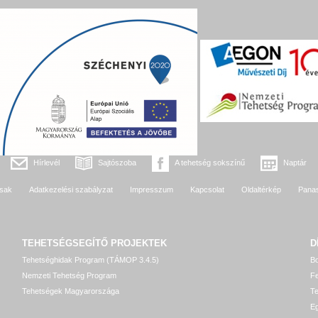
Hírlevél
Sajtószoba
A tehetség sokszínű
Naptár
sak
Adatkezelési szabályzat
Impresszum
Kapcsolat
Oldaltérkép
Pana
TEHETSÉGSEGÍTŐ
PROJEKTEK
D
Tehetséghidak Program (TÁMOP 3.4.5)
Bo
Nemzeti Tehetség Program
Fe
Tehetségek Magyarországa
T
Eg