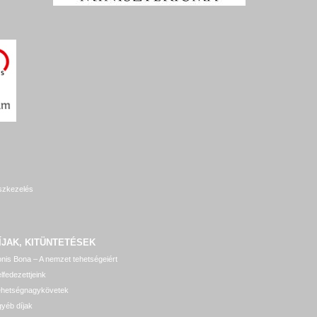
szkezelés
ÍJAK, KITÜNTETÉSEK
nis Bona – A nemzet tehetségeiért
lfedezettjeink
ehetségnagykövetek
yéb díjak