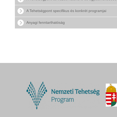
A Tehetségpont specifikus és konkrét programjai
Anyagi fenntarthatóság