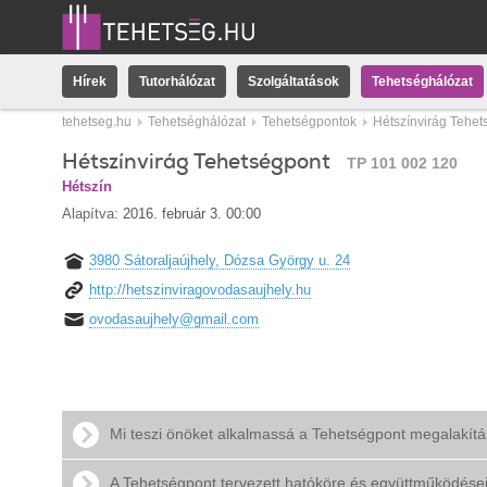
Hírek
Tutorhálózat
Szolgáltatások
Tehetséghálózat
tehetseg.hu
Tehetséghálózat
Tehetségpontok
Hétszínvirág Tehet
Hétszínvirág Tehetségpont
TP 101 002 120
Hétszín
Alapítva:
2016. február 3. 00:00
3980 Sátoraljaújhely, Dózsa György u. 24
http://hetszinviragovodasaujhely.hu
ovodasaujhely@gmail.com
Mi teszi önöket alkalmassá a Tehetségpont megalakít
A Tehetségpont tervezett hatóköre és együttműködése