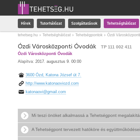
Hírek
Tutorhálózat
Szolgáltatások
Tehetséghálózat
tehetseg.hu
Tehetséghálózat
Tehetségpontok
Ózdi Városközpont
Ózdi Városközponti Óvodák
TP 111 002 411
Ózdi Városközponti Óvodák
Alapítva:
2017. augusztus 9. 00:00
3600 Ózd, Katona József út 7.
http://www.katonaoviozd.com
katonaovi@gmail.com
Mi teszi önöket alkalmassá a Tehetségpont megalakít
A Tehetségpont tervezett hatóköre és együttműködése