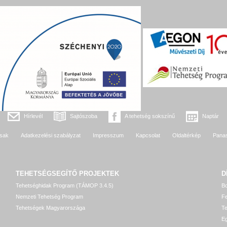
Hírlevél
Sajtószoba
A tehetség sokszínű
Naptár
sak
Adatkezelési szabályzat
Impresszum
Kapcsolat
Oldaltérkép
Pana
TEHETSÉGSEGÍTŐ
PROJEKTEK
D
Tehetséghidak Program (TÁMOP 3.4.5)
Bo
Nemzeti Tehetség Program
Fe
Tehetségek Magyarországa
T
Eg