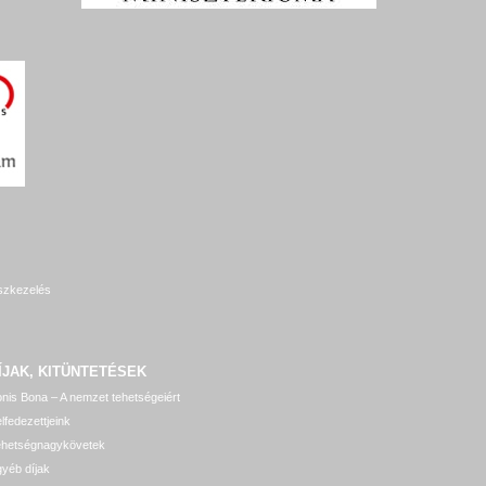
szkezelés
ÍJAK, KITÜNTETÉSEK
nis Bona – A nemzet tehetségeiért
lfedezettjeink
ehetségnagykövetek
yéb díjak