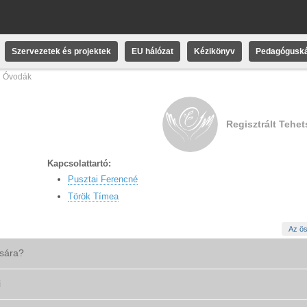
Szervezetek és projektek
EU hálózat
Kézikönyv
Pedagóguská
i Óvodák
Regisztrált Tehe
Kapcsolattartó:
Pusztai Ferencné
Török Tímea
Az ös
ására?
i