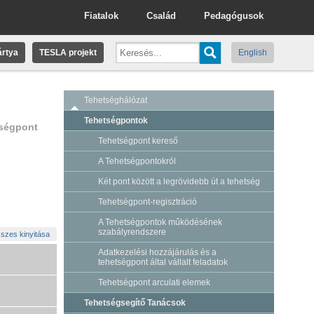
Fiatalok
Család
Pedagógusok
rtya
TESLA projekt
English
Tehetséghálózat
Tehetségpontok
tségpont
Tehetségpont kereső
A Tehetségpontokról
Két pont között a legrövidebb út a tehetség
Tehetségpont-regisztráció
A Tehetségpontok működésének
szabályrendszere
szes kinyitása
Adatkezelési hozzájárulás és a
tehetségpont által vállalt feladatok
Tehetségpont arculati elemek
Tehetségsegítő Tanácsok