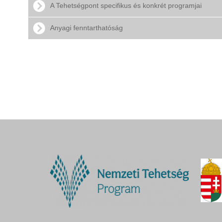
A Tehetségpont specifikus és konkrét programjai
Anyagi fenntarthatóság