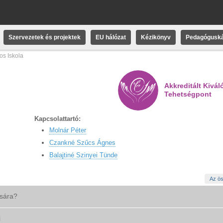
Szervezetek és projektek
EU hálózat
Kézikönyv
Pedagóguská
os Iskola
Akkreditált Kivál
Tehetségpont
Kapcsolattartó:
Molnár Péter
Czankné Szűcs Ágnes
Balajtiné Szinyei Tünde
Az ös
ására?
i