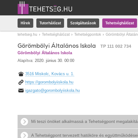
Hírek
Tutorhálózat
Szolgáltatások
Tehetséghálózat
tehetseg.hu
Tehetséghálózat
Tehetségpontok
Görömbölyi Általán
Görömbölyi Általános Iskola
TP 111 002 734
Görömbölyi Általános Iskola
Alapítva:
2020. június 30. 00:00
3516 Miskolc, Kovács u. 1.
https://gorombolyiiskola.hu
igazgato@gorombolyiiskola.hu
Mi teszi önöket alkalmassá a Tehetségpont megalakít
A Tehetségpont tervezett hatóköre és együttműködése