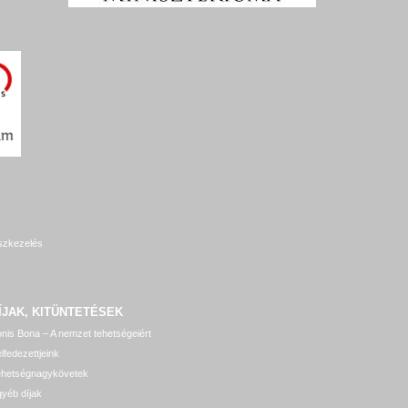
szkezelés
ÍJAK, KITÜNTETÉSEK
nis Bona – A nemzet tehetségeiért
lfedezettjeink
ehetségnagykövetek
yéb díjak