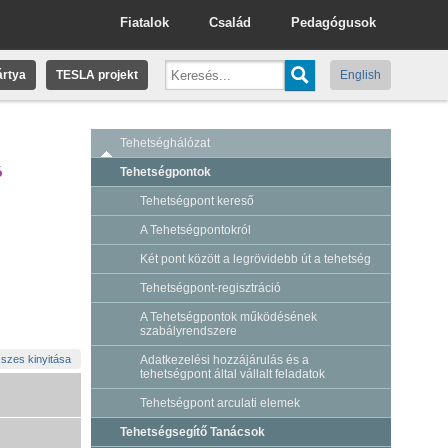
Fiatalok
Család
Pedagógusok
rtya
TESLA projekt
English
Tehetséghálózat
ó
Tehetségpontok
Tehetségpont kereső
A Tehetségpontokról
Két pont között a legrövidebb út a tehetség
Tehetségpont-regisztráció
A Tehetségpontok működésének
szabályrendszere
szes kinyitása
Adatkezelési hozzájárulás és a
tehetségpont által vállalt feladatok
Tehetségpont arculati elemek
Tehetségsegítő Tanácsok