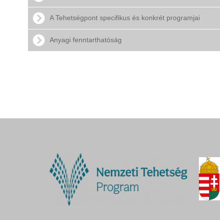
A Tehetségpont specifikus és konkrét programjai
Anyagi fenntarthatóság