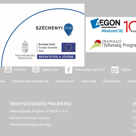
Hírlevél
Sajtószoba
A tehetség sokszínű
Naptár
sak
Adatkezelési szabályzat
Impresszum
Kapcsolat
Oldaltérkép
Pana
TEHETSÉGSEGÍTŐ
PROJEKTEK
D
Tehetséghidak Program (TÁMOP 3.4.5)
Bo
Nemzeti Tehetség Program
Fe
Tehetségek Magyarországa
T
Eg