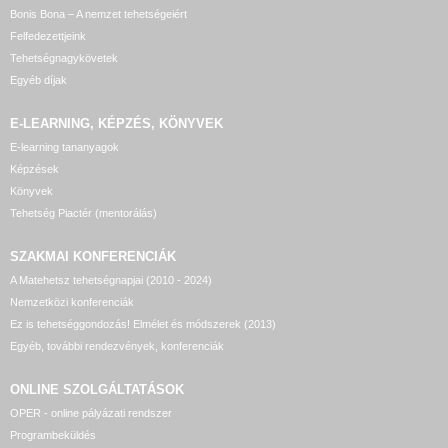
Bonis Bona – A nemzet tehetségeiért
Felfedezettjeink
Tehetségnagykövetek
Egyéb díjak
E-LEARNING, KÉPZÉS, KÖNYVEK
E-learning tananyagok
Képzések
Könyvek
Tehetség Piactér (mentorálás)
SZAKMAI KONFERENCIÁK
A Matehetsz tehetségnapjai (2010 - 2024)
Nemzetközi konferenciák
Ez is tehetséggondozás! Elmélet és módszerek (2013)
Egyéb, további rendezvények, konferenciák
ONLINE SZOLGÁLTATÁSOK
OPER - online pályázati rendszer
Programbeküldés