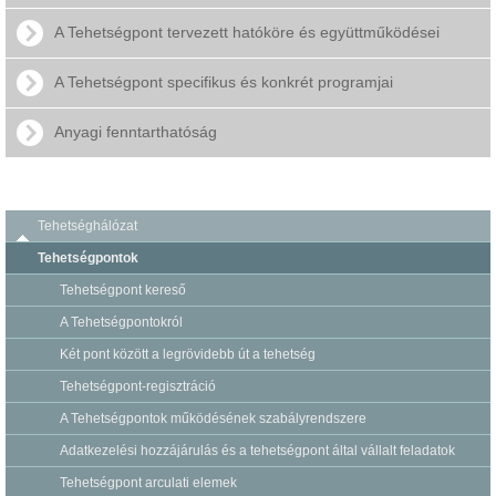
A Tehetségpont tervezett hatóköre és együttműködései
A Tehetségpont specifikus és konkrét programjai
Anyagi fenntarthatóság
Tehetséghálózat
Tehetségpontok
Tehetségpont kereső
A Tehetségpontokról
Két pont között a legrövidebb út a tehetség
Tehetségpont-regisztráció
A Tehetségpontok működésének szabályrendszere
Adatkezelési hozzájárulás és a tehetségpont által vállalt feladatok
Tehetségpont arculati elemek