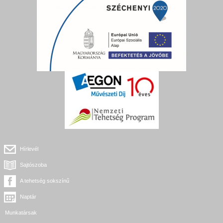
Hírlevél
Sajtószoba
A tehetség sokszínű
Naptár
Munkatársak