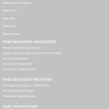
Adatkezelési szabályzat
Impresszum
Kapcsolat
Oldaltérkép
Panaszkezelés
TEHETSÉGSEGÍTŐ SZERVEZETEK
Nemzeti Tehetségsegítő Tanács
Magyar Tehetségsegítő Szervezetek Szövetsége
Nemzeti Tehetségpont
Európai Tehetségközpont
A Matehetsz Tagszervezetei
TEHETSÉGSEGÍTŐ
PROJEKTEK
Tehetséghidak Program (TÁMOP 3.4.5)
Nemzeti Tehetség Program
Tehetségek Magyarországa
DÍJAK, KITÜNTETÉSEK