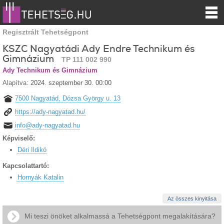
Regisztrált Tehetségpont
KSZC Nagyatádi Ady Endre Technikum és
Gimnázium
TP 111 002 990
Ady Technikum és Gimnázium
Alapítva:
2024. szeptember 30. 00:00
7500 Nagyatád, Dózsa György u. 13
https://ady-nagyatad.hu/
info@ady-nagyatad.hu
Képviselő:
Déri Ildikó
Kapcsolattartó:
Hornyák Katalin
Az összes kinyitása
Mi teszi önöket alkalmassá a Tehetségpont megalakítására?