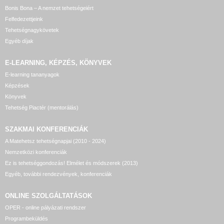
Bonis Bona – A nemzet tehetségeiért
Felfedezettjeink
Tehetségnagykövetek
Egyéb díjak
E-LEARNING, KÉPZÉS, KÖNYVEK
E-learning tananyagok
Képzések
Könyvek
Tehetség Piactér (mentorálás)
SZAKMAI KONFERENCIÁK
A Matehetsz tehetségnapjai (2010 - 2024)
Nemzetközi konferenciák
Ez is tehetséggondozás! Elmélet és módszerek (2013)
Egyéb, további rendezvények, konferenciák
ONLINE SZOLGÁLTATÁSOK
OPER - online pályázati rendszer
Programbeküldés