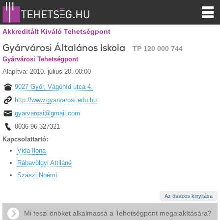
Akkreditált Kiváló Tehetségpont
Gyárvárosi Általános Iskola
TP 120 000 744
Gyárvárosi Tehetségpont
Alapítva:
2010. július 20. 00:00
9027 Győr, Vágóhíd utca 4.
http://www.gyarvarosi.edu.hu
gyarvarosi@gmail.com
0036-96-327321
Kapcsolattartó:
Vida Ilona
Rábavölgyi Attiláné
Szászi Noémi
Az összes kinyitása
Mi teszi önöket alkalmassá a Tehetségpont megalakítására?