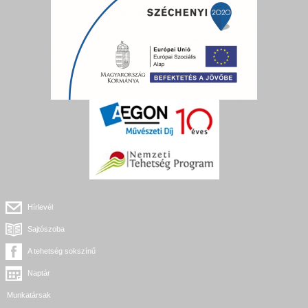
Hírlevél
Sajtószoba
A tehetség sokszínű
Naptár
Munkatársak