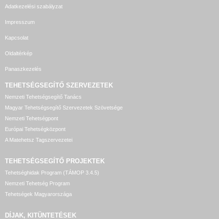
Adatkezelési szabályzat
Impresszum
Kapcsolat
Oldaltérkép
Panaszkezelés
TEHETSÉGSEGÍTŐ SZERVEZETEK
Nemzeti Tehetségsegítő Tanács
Magyar Tehetségsegítő Szervezetek Szövetsége
Nemzeti Tehetségpont
Európai Tehetségközpont
A Matehetsz Tagszervezetei
TEHETSÉGSEGÍTŐ
PROJEKTEK
Tehetséghidak Program (TÁMOP 3.4.5)
Nemzeti Tehetség Program
Tehetségek Magyarországa
DÍJAK, KITÜNTETÉSEK