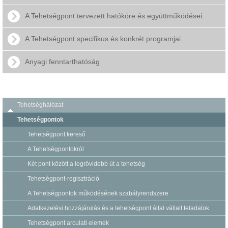
A Tehetségpont tervezett hatóköre és együttműködései
A Tehetségpont specifikus és konkrét programjai
Anyagi fenntarthatóság
Tehetséghálózat
Tehetségpontok
Tehetségpont kereső
A Tehetségpontokról
Két pont között a legrövidebb út a tehetség
Tehetségpont-regisztráció
A Tehetségpontok működésének szabályrendszere
Adatkezelési hozzájárulás és a tehetségpont által vállalt feladatok
Tehetségpont arculati elemek