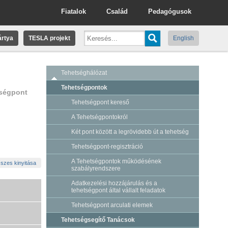
Fiatalok
Család
Pedagógusok
rtya
TESLA projekt
English
Tehetséghálózat
Tehetségpontok
tségpont
Tehetségpont kereső
A Tehetségpontokról
Két pont között a legrövidebb út a tehetség
Tehetségpont-regisztráció
A Tehetségpontok működésének
szes kinyitása
szabályrendszere
Adatkezelési hozzájárulás és a
tehetségpont által vállalt feladatok
Tehetségpont arculati elemek
Tehetségsegítő Tanácsok