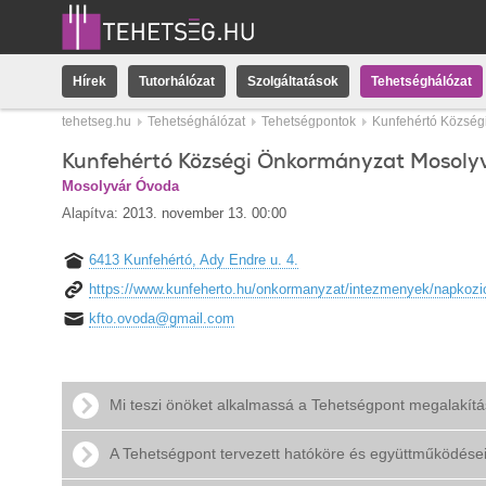
Hírek
Tutorhálózat
Szolgáltatások
Tehetséghálózat
tehetseg.hu
Tehetséghálózat
Tehetségpontok
Kunfehértó Község
Kunfehértó Községi Önkormányzat Mosoly
Mosolyvár Óvoda
Alapítva:
2013. november 13. 00:00
6413 Kunfehértó, Ady Endre u. 4.
https://www.kunfeherto.hu/onkormanyzat/intezmenyek/napkozi
kfto.ovoda@gmail.com
Mi teszi önöket alkalmassá a Tehetségpont megalakít
A Tehetségpont tervezett hatóköre és együttműködése