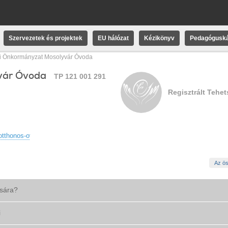
Szervezetek és projektek
EU hálózat
Kézikönyv
Pedagóguská
i Önkormányzat Mosolyvár Óvoda
vár Óvoda
TP 121 001 291
Regisztrált Tehe
otthonos-ovoda/
Az ös
ására?
i