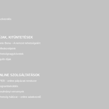
szkezelés
ÍJAK, KITÜNTETÉSEK
nis Bona – A nemzet tehetségeiért
lfedezettjeink
ehetségnagykövetek
yéb díjak
NLINE SZOLGÁLTATÁSOK
ER - online pályázati rendszer
rogrambeküldés
anulmányi versenyek
hetség hálózat – online adatkezelő