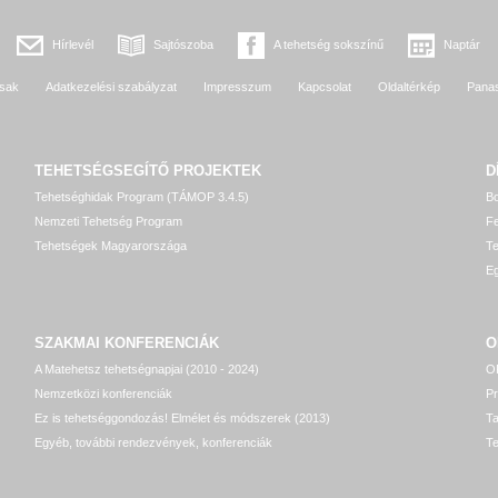
Hírlevél
Sajtószoba
A tehetség sokszínű
Naptár
sak
Adatkezelési szabályzat
Impresszum
Kapcsolat
Oldaltérkép
Pana
TEHETSÉGSEGÍTŐ
PROJEKTEK
D
Tehetséghidak Program (TÁMOP 3.4.5)
Bo
Nemzeti Tehetség Program
Fe
Tehetségek Magyarországa
T
Eg
SZAKMAI KONFERENCIÁK
O
A Matehetsz tehetségnapjai (2010 - 2024)
OP
Nemzetközi konferenciák
P
Ez is tehetséggondozás! Elmélet és módszerek (2013)
T
Egyéb, további rendezvények, konferenciák
Te