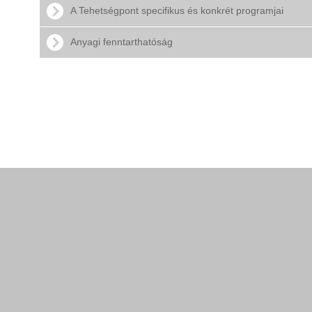
A Tehetségpont specifikus és konkrét programjai
Anyagi fenntarthatóság