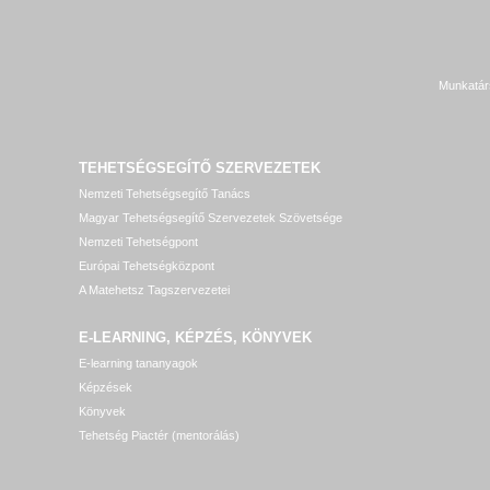
Munkatár
TEHETSÉGSEGÍTŐ SZERVEZETEK
Nemzeti Tehetségsegítő Tanács
Magyar Tehetségsegítő Szervezetek Szövetsége
Nemzeti Tehetségpont
Európai Tehetségközpont
A Matehetsz Tagszervezetei
E-LEARNING, KÉPZÉS, KÖNYVEK
E-learning tananyagok
Képzések
Könyvek
Tehetség Piactér (mentorálás)