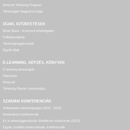
Nemzeti Tehetség Program
Tehetségek Magyarországa
DÍJAK, KITÜNTETÉSEK
Bonis Bona – A nemzet tehetségeiért
Felfedezettjeink
Tehetségnagykövetek
Egyéb díjak
E-LEARNING, KÉPZÉS, KÖNYVEK
E-learning tananyagok
Képzések
Könyvek
Tehetség Piactér (mentorálás)
SZAKMAI KONFERENCIÁK
A Matehetsz tehetségnapjai (2010 - 2024)
Nemzetközi konferenciák
Ez is tehetséggondozás! Elmélet és módszerek (2013)
Egyéb, további rendezvények, konferenciák