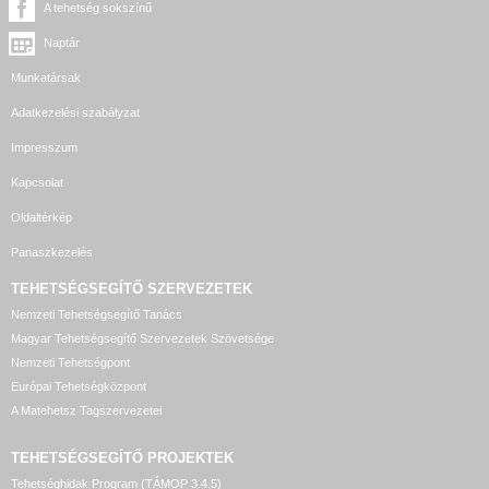
A tehetség sokszínű
Naptár
Munkatársak
Adatkezelési szabályzat
Impresszum
Kapcsolat
Oldaltérkép
Panaszkezelés
TEHETSÉGSEGÍTŐ SZERVEZETEK
Nemzeti Tehetségsegítő Tanács
Magyar Tehetségsegítő Szervezetek Szövetsége
Nemzeti Tehetségpont
Európai Tehetségközpont
A Matehetsz Tagszervezetei
TEHETSÉGSEGÍTŐ
PROJEKTEK
Tehetséghidak Program (TÁMOP 3.4.5)