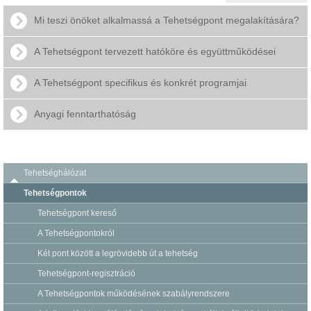
Mi teszi önöket alkalmassá a Tehetségpont megalakítására?
A Tehetségpont tervezett hatóköre és együttműködései
A Tehetségpont specifikus és konkrét programjai
Anyagi fenntarthatóság
Tehetséghálózat
Tehetségpontok
Tehetségpont kereső
A Tehetségpontokról
Két pont között a legrövidebb út a tehetség
Tehetségpont-regisztráció
A Tehetségpontok működésének szabályrendszere