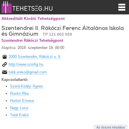
Akkreditált Kiváló Tehetségpont
Szentendrei II. Rákóczi Ferenc Általános Iskola
és Gimnázium
TP 121 002 559
Szentendrei Rákóczi Tehetségpont
Alapítva:
2018. szeptember 19. 00:00
2000 Szentendre, Rákóczi u. 6.
http://www.sziirfig.hu
toldi.eniko@gmail.com
Kapcsolattartó:
Szent-Királyi Ágnes
Ruskó Rita
Hurton Emese
Nagy Luca
Toldi Enikő
Az összes kinyitása